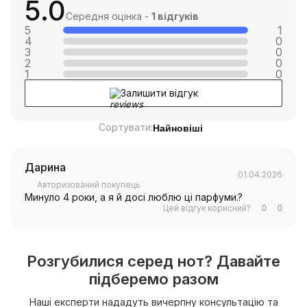
5.0
Середня оцінка -
1 відгуків
5
1
4
0
3
0
2
0
1
0
Залишити відгук
Сортувати:
Найновіші
Дарина
01.04.2026
Авторизований покупець
Минуло 4 роки, а я й досі люблю ці парфуми.?
Цей відгук корисний?
0
0
Розгубилися серед нот? Давайте
підберемо разом
Наші експерти нададуть вичерпну консультацію та