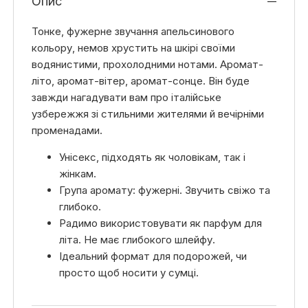
Опис
Тонке, фужерне звучання апельсинового
кольору, немов хрустить на шкірі своїми
водянистими, прохолодними нотами. Аромат-
літо, аромат-вітер, аромат-сонце. Він буде
завжди нагадувати вам про італійське
узбережжя зі стильними жителями й вечірніми
променадами.
Унісекс, підходять як чоловікам, так і
жінкам.
Група аромату: фужерні. Звучить свіжо та
глибоко.
Радимо використовувати як парфум для
літа. Не має глибокого шлейфу.
Ідеальний формат для подорожей, чи
просто щоб носити у сумці.