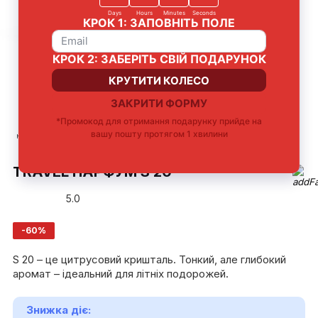
Стійкий
Французька
Зручний travel-
Ідеально для
насичений шлейф
парфумерна
fomat
знайомства з
композиція
ароматом
TRAVEL ПАРФУМ S 20
5.0
-60%
S 20 – це цитрусовий кришталь. Тонкий, але глибокий
аромат – ідеальний для літніх подорожей.
Знижка діє: