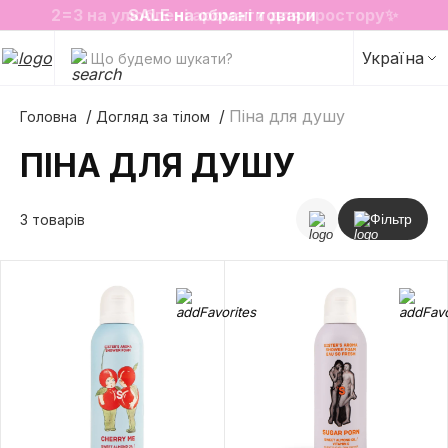
2=3 на улюблені аромати для простору✨
SALE на обрані товари
Україна
Що будемо шукати?
Піна для душу
Головна
Догляд за тілом
ПІНА ДЛЯ ДУШУ
3 товарів
Фільтр