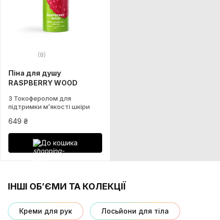
(8)
Піна для душу
RASPBERRY WOOD
З Токоферолом для
підтримки м’якості шкіри
649 ₴
До кошика
ІНШІ ОБ’ЄМИ ТА КОЛЕКЦІЇ
Креми для рук
Лосьйони для тіла