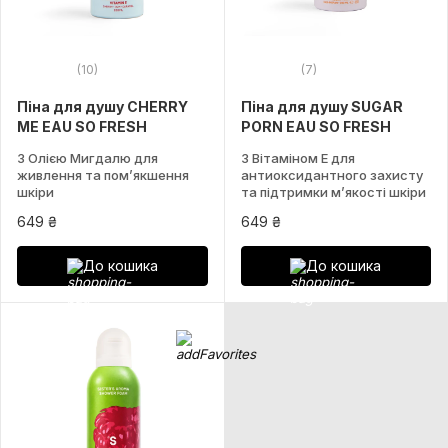
(10)
(7)
Піна для душу CHERRY
Піна для душу SUGAR
ME EAU SO FRESH
PORN EAU SO FRESH
З Олією Мигдалю для
З Вітаміном Е для
живлення та пом’якшення
антиоксидантного захисту
шкіри
та підтримки м’якості шкіри
649 ₴
649 ₴
До кошика
До кошика