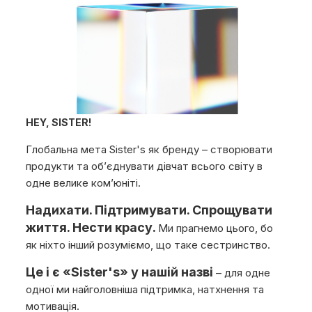
HEY, SISTER!
Глобальна мета Sister's як бренду – створювати
продукти та обʼєднувати дівчат всього світу в
одне велике комʼюніті.
Надихати. Підтримувати. Спрощувати
життя. Нести красу.
Ми прагнемо цього, бо
як ніхто інший розуміємо, що таке сестринство.
Це і є «Sister's» у нашій назві
– для одне
одної ми найголовніша підтримка, натхнення та
мотивація.