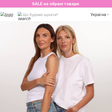
2=3 на улюблені аромати для простору✨
SALE на обрані товари
Україна
Що будемо шукати?