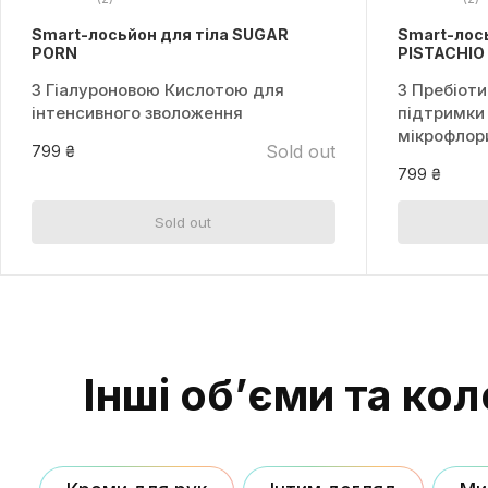
Smart-лосьйон для тіла SUGAR
Smart-лос
PORN
PISTACHIO
З Гіалуроновою Кислотою для
З Пребіоти
інтенсивного зволоження
підтримки
мікрофлор
Sold out
799 ₴
799 ₴
Sold out
Інші об’єми та кол