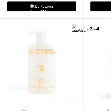
До кошика
3=4
(2)
(2)