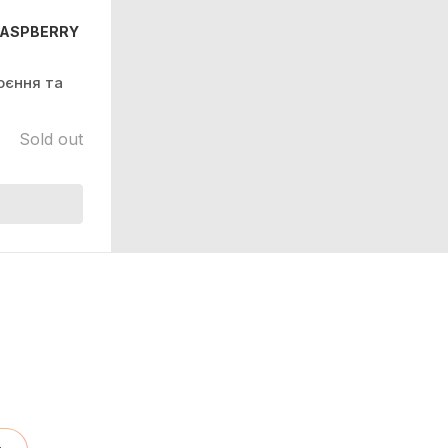
 RASPBERRY
оєння та
Sold out