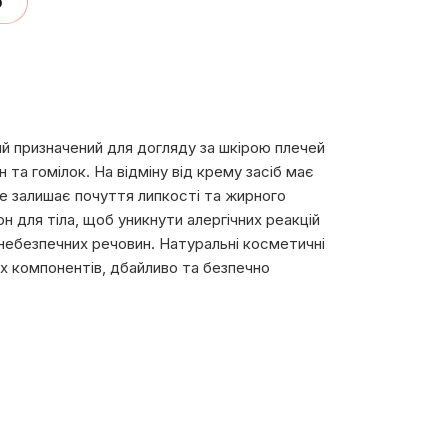
о
ий призначений для догляду за шкірою плечей
 та гомілок. На відміну від крему засіб має
е залишає почуття липкості та жирного
н для тіла, щоб уникнути алергічних реакцій
 небезпечних речовин. Натуральні косметичні
х компонентів, дбайливо та безпечно