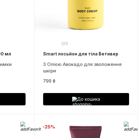
(21)
00 мл
Smart лосьйон для тіла Ветивер
римки
З Олією Авокадо для зволоження
шкіри
799 ₴
До кошика
-25%