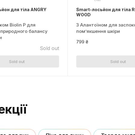
ьйон для тіла ANGRY
Smart-лосьйон для тіла
WOOD
ком Biolin P для
З Алантоїном для заспок
 природного балансу
пом’якшення шкіри
и
799 ₴
Sold out
Sold out
Sold out
екції