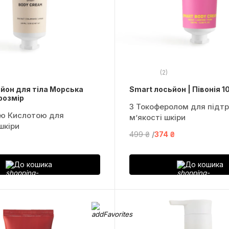
(2)
йон для тіла Морська
Smart лосьйон | Півонія 1
 розмір
З Токоферолом для підт
ю Кислотою для
м’якості шкіри
шкіри
499 ₴
374 ₴
До кошика
До кошика