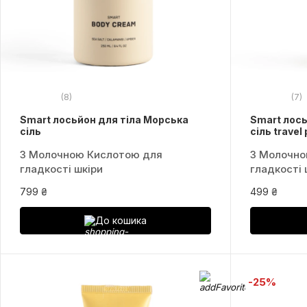
(8)
(7)
Smart лосьйон для тіла Морська
Smart лось
сіль
сіль travel
З Молочною Кислотою для
З Молочно
гладкості шкіри
гладкості 
799 ₴
499 ₴
До кошика
-25%