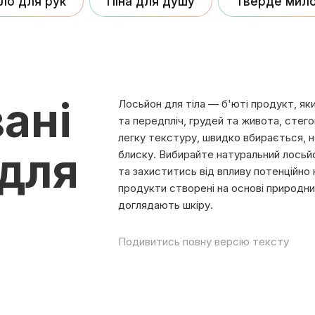
ло для рук
Піна для душу
Тверде мил
ані
Лосьйон для тіла — б'юті продукт, як
та передпліч, грудей та живота, стегон
легку текстуру, швидко вбирається, н
для
блиску. Вибирайте натуральний лосьйо
та захиститись від впливу потенційно
продукти створені на основі природни
доглядають шкіру.
Подивитись повну версію тексту