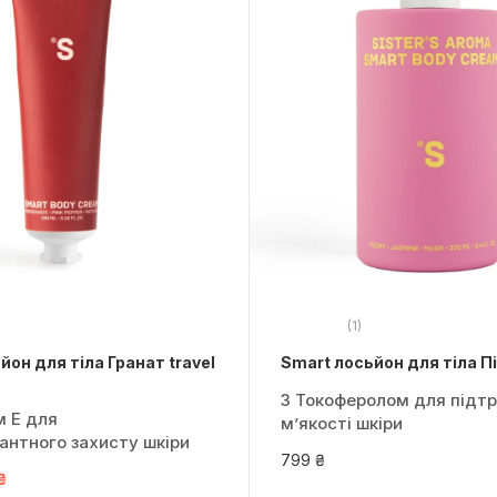
(1)
йон для тіла Гранат travel
Smart лосьйон для тіла П
З Токоферолом для підт
м Е для
м’якості шкіри
антного захисту шкіри
799 ₴
₴