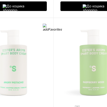
До кошика
До кошика
(16)