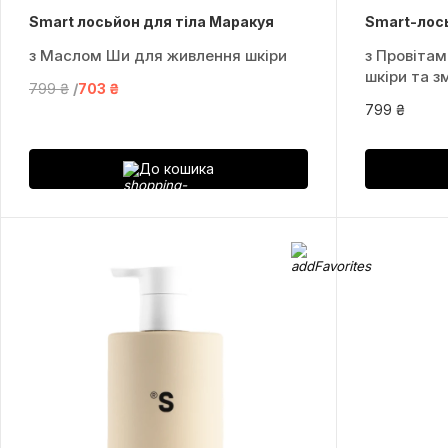
Smart лосьйон для тіла Маракуя
Smart-лос
з Маслом Ши для живлення шкіри
з Провітам
шкіри та з
799 ₴
703 ₴
799 ₴
До кошика