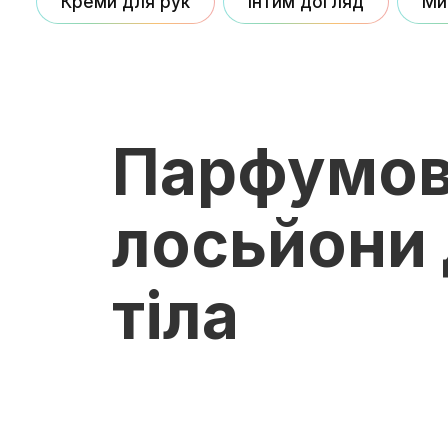
Креми для рук
Інтим догляд
Ми
Парфумов
лосьйони 
тіла