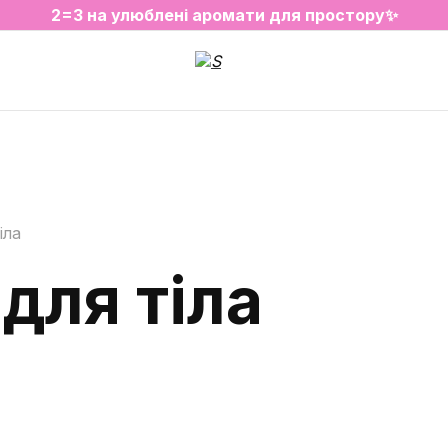
2=3 на улюблені аромати для простору✨
SALE на обрані товари
іла
для тіла