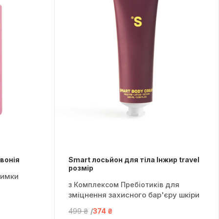
івонія
Smart лосьйон для тіла Інжир travel
розмір
римки
для
з Комплексом Пребіотиків
зміцнення захисного бар'єру шкіри
499 ₴
374 ₴