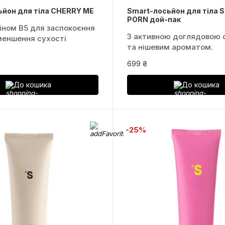
ьйон для тіла CHERRY ME
Smart-лосьйон для тіла 
PORN дой-пак
іном B5 для заспокоєння
З активною доглядовою
меншення сухості
та нішевим ароматом.
699 ₴
До кошика
До кошика
-25%