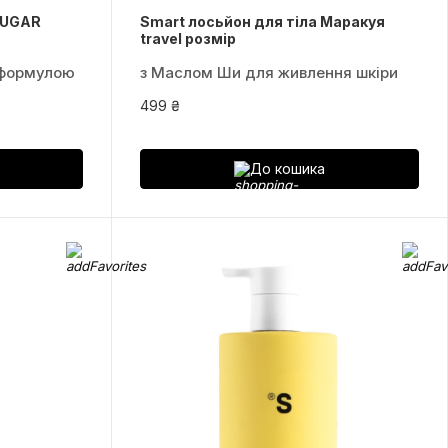
SUGAR
Smart лосьйон для тіла Маракуя
travel розмір
 формулою
з Маслом Ши для живлення шкіри
499 ₴
До кошика