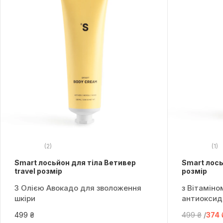
(2)
(1)
Smart лосьйон для тіла Ветивер
Smart лось
travel розмір
розмір
З Олією Авокадо для зволоження
з Вітаміно
шкіри
антиоксид
499 ₴
499 ₴
374 