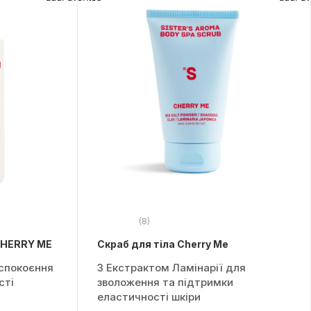
(8)
CHERRY ME
Скраб для тіла Cherry Me
аспокоєння
З Екстрактом Ламінарії для
сті
зволоження та підтримки
еластичності шкіри