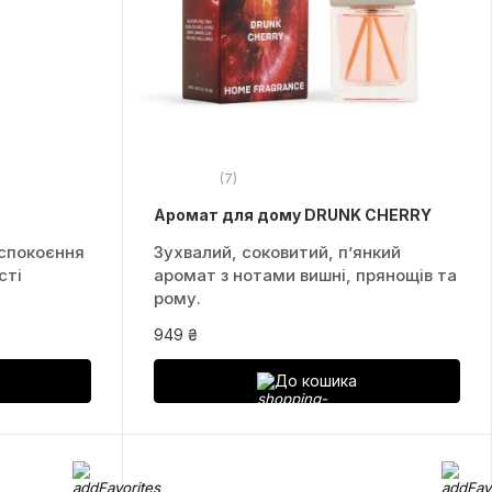
(7)
Аромат для дому DRUNK CHERRY
аспокоєння
Зухвалий, соковитий, пʼянкий
сті
аромат з нотами вишні, прянощів та
рому.
949 ₴
До кошика