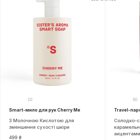
(2)
(5)
Smart-мило для рук Cherry Me
Travel-па
З Молочною Кислотою для
Солодко-с
зменшення сухості шкіри
карамельн
акцентами
499 ₴