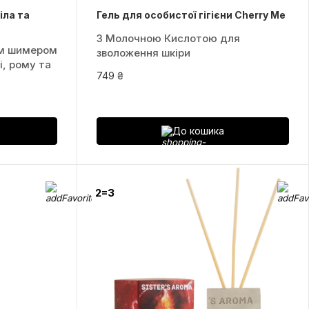
іла та
Гель для особистої гігієни Cherry Me
З Молочною Кислотою для
им шимером
зволоження шкіри
і, рому та
749 ₴
До кошика
2=3