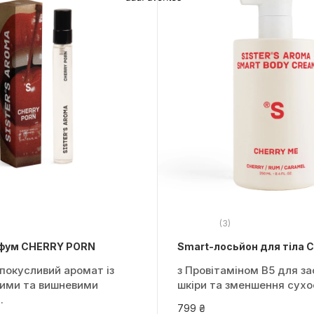
(3)
рфум CHERRY PORN
Smart-лосьйон для тіла 
покусливий аромат із
з Провітаміном B5 для з
ими та вишневими
шкіри та зменшення сухо
.
799 ₴