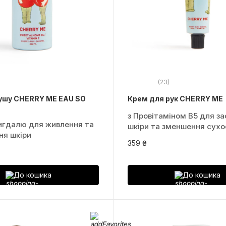
(23)
душу CHERRY ME EAU SO
Крем для рук CHERRY ME
з Провітаміном B5 для з
игдалю для живлення та
шкіри та зменшення сухо
ня шкіри
359 ₴
До кошика
До кошика