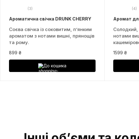
(3)
(4)
Ароматична свічка DRUNK CHERRY
Аромат дл
Соєва свічка із соковитим, пʼянким
Солодкий,
ароматом з нотами вишні, прянощів
нотами виш
та рому.
кашеміров
899 ₴
1599 ₴
До кошика
Інші об’єми та кол