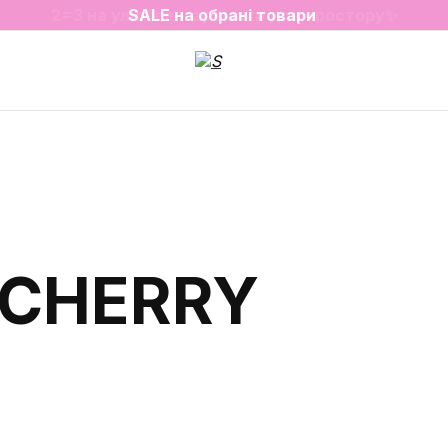
2=3 на улюблені аромати для простору✨
SALE на обрані товари
 CHERRY