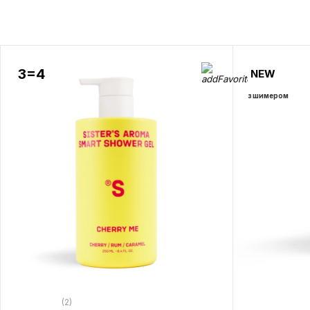
3=4
NEW
з шимером
(2)