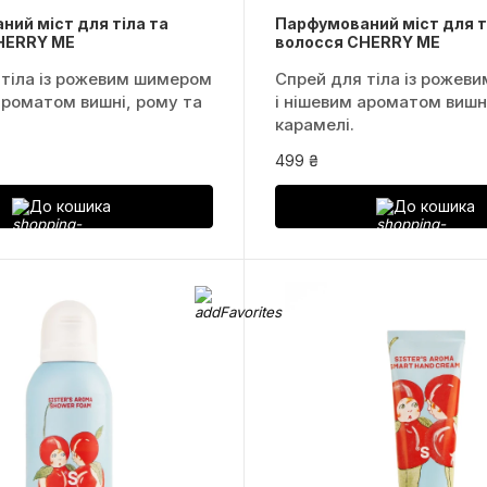
ий міст для тіла та
Парфумований міст для т
HERRY ME
волосся CHERRY ME
 тіла із рожевим шимером
Спрей для тіла із рожев
ароматом вишні, рому та
і нішевим ароматом вишн
карамелі.
499 ₴
До кошика
До кошика