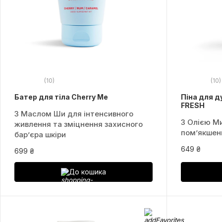
(10)
(10)
Батер для тіла Cherry Me
Піна для 
FRESH
З Маслом Ши для інтенсивного
З Олією М
живлення та зміцнення захисного
пом’якшен
бар’єра шкіри
649 ₴
699 ₴
До кошика