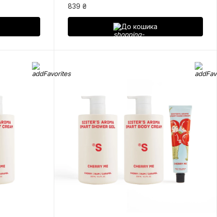
839 ₴
До кошика