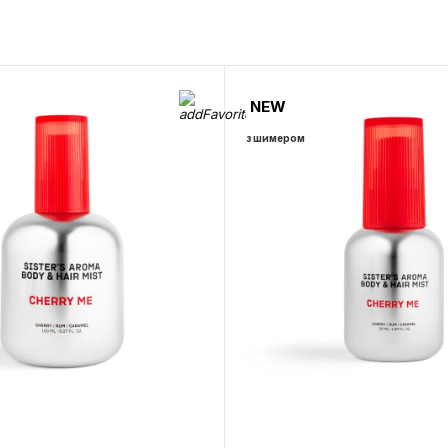
NEW
з шимером