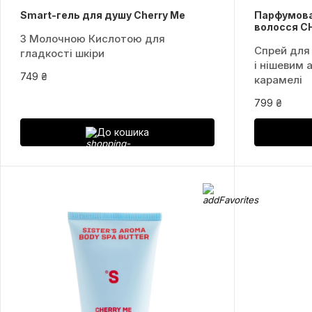
Smart-гель для душу Cherry Me
Парфумован
волосся C
З Молочною Кислотою для
Спрей для
гладкості шкіри
і нішевим 
749 ₴
карамелі
799 ₴
До кошика