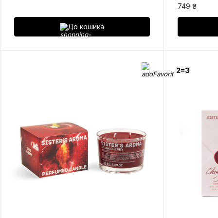
749 ₴
До кошика
2=3