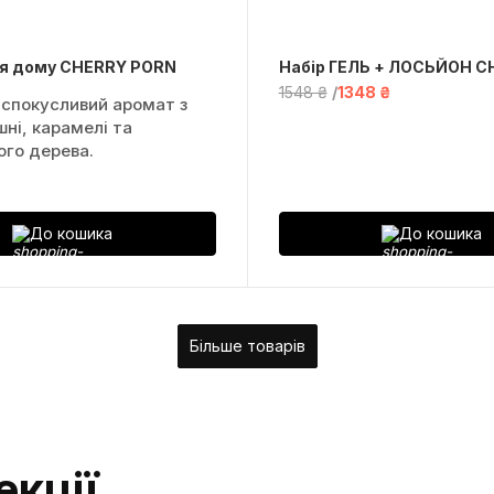
я дому CHERRY PORN
Набір ГЕЛЬ + ЛОСЬЙОН C
1548 ₴
1348 ₴
 спокусливий аромат з
ні, карамелі та
ого дерева.
До кошика
До кошика
Більше товарів
екції