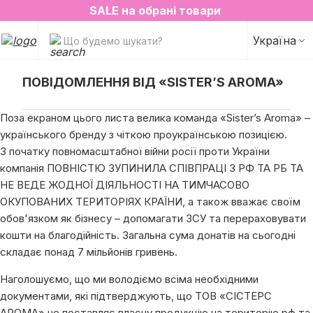
2=3 на улюблені аромати для простору✨
SALE на обрані товари
Україна
Що будемо шукати?
ПОВІДОМЛЕННЯ ВІД «SISTER’S AROMA»
Поза екраном цього листа велика команда «Sister’s Aroma» –
українського бренду з чіткою проукраїнською позицією.
З початку повномасштабної війни росії проти України
компанія ПОВНІСТЮ ЗУПИНИЛА СПІВПРАЦІ З РФ ТА РБ ТА
НЕ ВЕДЕ ЖОДНОЇ ДІЯЛЬНОСТІ НА ТИМЧАСОВО
ОКУПОВАНИХ ТЕРИТОРІЯХ КРАЇНИ, а також вважає своїм
обов'язком як бізнесу – допомагати ЗСУ та перераховувати
кошти на благодійність. Загальна сума донатів на сьогодні
складає понад 7 мільйонів гривень.
Наголошуємо, що ми володіємо всіма необхідними
документами, які підтверджують, що ТОВ «СІСТЕРС
АРОМА» не поставляє власну продукцію на територію рф та