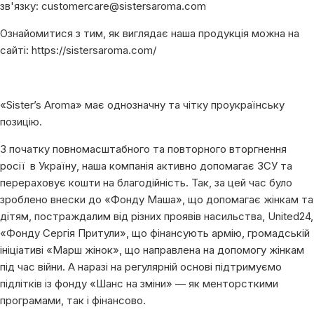
зв'язку: customercare@sistersaroma.com
Ознайомитися з тим, як виглядає наша продукція можна на
сайті: https://sistersaroma.com/
«Sister’s Aroma» має однозначну та чітку проукраїнську
позицію.
З початку повномасштабного та повторного вторгнення
росії в Україну, наша компанія активно допомагає ЗСУ та
перераховує кошти на благодійність. Так, за цей час було
зроблено внески до «Фонду Маша», що допомагає жінкам та
дітям, постраждалим від різних проявів насильства, United24,
«Фонду Сергія Притули», що фінансують армію, громадській
ініціативі «Марш жінок», що направлена на допомогу жінкам
під час війни. А наразі на регулярній основі підтримуємо
підлітків із фонду «Шанс на зміни» — як менторсткими
програмами, так і фінансово.