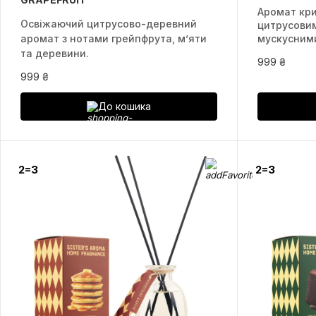
Аромат кри
Освіжаючий цитрусово-деревний
цитрусовим
аромат з нотами грейпфрута, м’яти
мускусним
та деревини.
999 ₴
999 ₴
До кошика
2=3
2=3