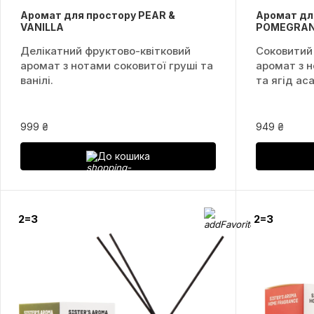
Аромат для простору PEAR &
Аромат дл
VANILLA
POMEGRAN
Делікатний фруктово-квітковий
Соковитий
аромат з нотами соковитої груші та
аромат з н
ванілі.
та ягід аса
999 ₴
949 ₴
До кошика
2=3
2=3