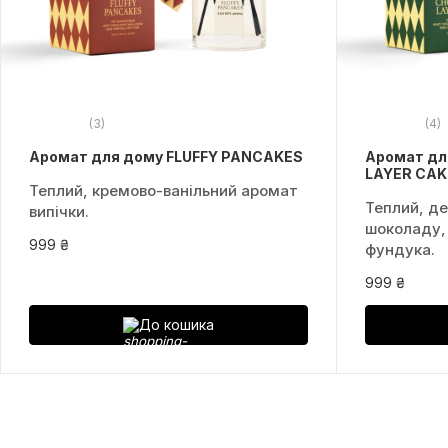
(3)
(4)
Аромат для дому FLUFFY PANCAKES
Аромат дл
LAYER CAK
Теплий, кремово-ванільний аромат
Теплий, д
випічки.
шоколаду, 
999 ₴
фундука.
999 ₴
До кошика