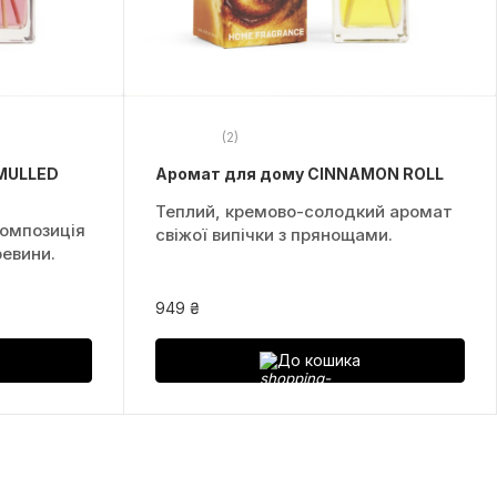
(2)
MULLED
Аромат для дому CINNAMON ROLL
Теплий, кремово-солодкий аромат
композиція
свіжої випічки з прянощами.
ревини.
949 ₴
До кошика