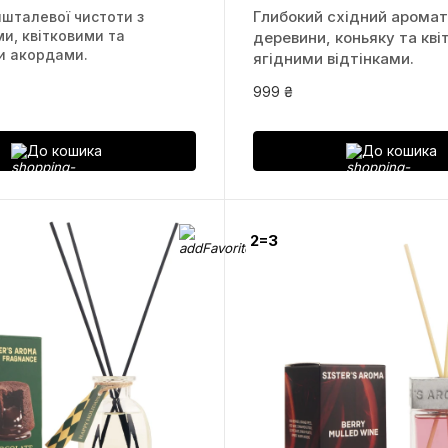
Глибокий східний аромат
шталевої чистоти з
и, квітковими та
деревини, коньяку та кві
и акордами.
ягідними відтінками.
999 ₴
До кошика
До кошика
2=3