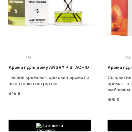
(8)
(3)
Аромат для дому ANGRY PISTACHIO
Аромат дл
Теплий кремово-горіховий аромат з
Соковитий
пікантною гостротою.
аромат із
амбровим
949 ₴
999 ₴
До кошика