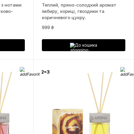
 з нотами
Теплий, пряно-солодкий аромат
тково-
імбиру, кориці, гвоздики та
коричневого цукру.
999 ₴
До кошика
2=3