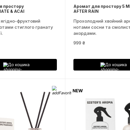
я простору
Аромат для простору 5 
ATE & ACAI
AFTER RAIN
 ягідно-фруктовий
Прохолодний хвойний аро
отами стиглого гранату
нотами сосни та смолис
ї.
акордами.
999 ₴
До кошика
До кошика
NEW