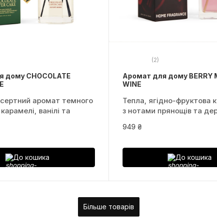
(2)
я дому CHOCOLATE
Аромат для дому BERRY 
E
WINE
есертний аромат темного
Тепла, ягідно-фруктова 
карамелі, ванілі та
з нотами прянощів та де
949 ₴
До кошика
До кошика
Більше товарів