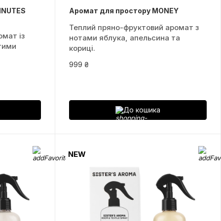
MINUTES
Аромат для простору MONEY
Теплий пряно-фруктовий аромат з
мат із
нотами яблука, апельсина та
тими
кориці.
999 ₴
До кошика
NEW