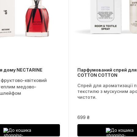
я дому NECTARINE
Парфумований спрей для
COTTON COTTON
 фруктово-квітковий
Спрей для ароматизації п
 теплим медово-
текстилю з мускусним ар
 шлейфом
чистоти.
699 ₴
До кошика
До кошика