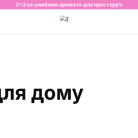
2=3 на улюблені аромати для простору✨
SALE на обрані товари
для дому