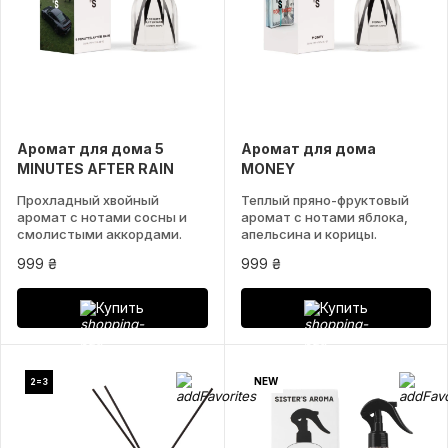
Аромат для дома 5
Аромат для дома
MINUTES AFTER RAIN
MONEY
Прохладный хвойный
Теплый пряно-фруктовый
аромат с нотами сосны и
аромат с нотами яблока,
смолистыми аккордами.
апельсина и корицы.
999 ₴
999 ₴
Купить
Купить
NEW
2=3