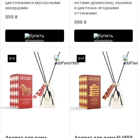
цветочными и мускусными
нотами древесины, коньяка
аккордами.
и цветочно-ягодными
оттенками.
999 ₴
999 ₴
Купить
Купить
2=3
2=3
Аромат для дома
Аромат для дома FLUFFY