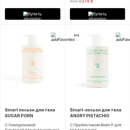
499 ₴
374 ₴
Купить
Купить
3=4
Smart лосьон для тела
Smart-лосьон для тела
SUGAR PORN
ANGRY PISTACHIO
С Гиалуроновой
С Пребиотиком Biolin P для
Кислотой для интенсивного
поддержания