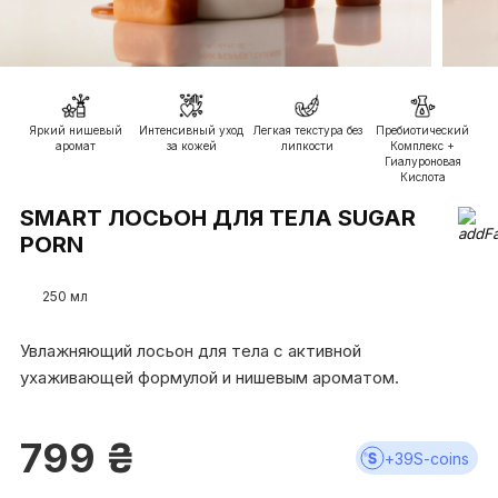
Яркий нишевый
Интенсивный уход
Легкая текстура без
Пребиотический
аромат
за кожей
липкости
Комплекс +
Гиалуроновая
Кислота
SMART ЛОСЬОН ДЛЯ ТЕЛА SUGAR
PORN
250 мл
Увлажняющий лосьон для тела с активной
ухаживающей формулой и нишевым ароматом.
799
₴
+
39
S-coins