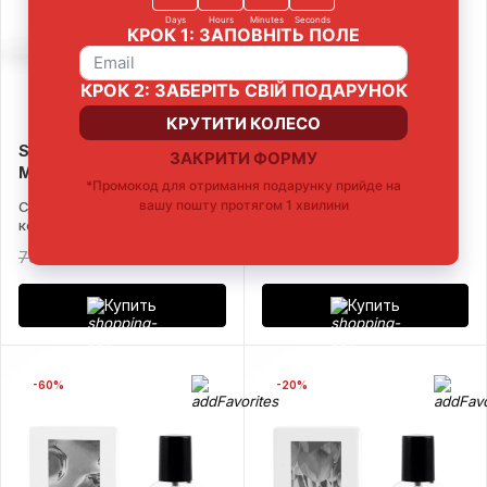
Smart лосьон для тела
Бальзам для губ
Маракуйя
Maximizer
С Маслом Ши для питания
С ментолом и легким
кожи
розовым оттенком
799 ₴
703 ₴
559 ₴
447 ₴
Купить
Купить
-60%
-20%