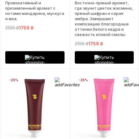
Провокативный и
Восточно-пряный аромат,
приземленный аромат с
где звучит цветок жасмина,
нотами мандарина, мускуса
пряный шафран и серая
и мха.
амбра. Завершают
композицию благородные
2199 ₴
1759 ₴
оттенки белого кедра и
свежесть еловой смолы.
2199 ₴
1759 ₴
Купить
Купить
-25%
-25%