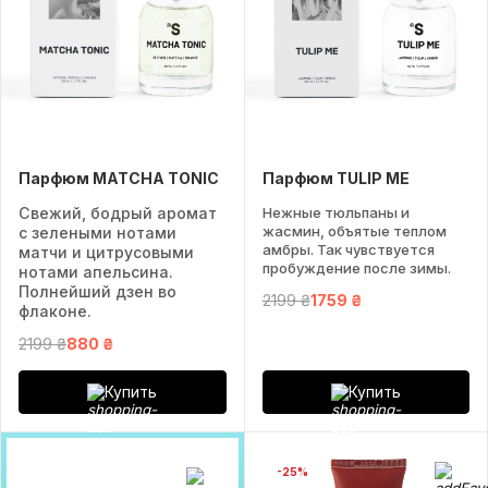
Парфюм MATCHA TONIC
Парфюм TULIP ME
Свежий, бодрый аромат
Нежные тюльпаны и
жасмин, объятые теплом
с зелеными нотами
амбры. Так чувствуется
матчи и цитрусовыми
пробуждение после зимы.
нотами апельсина.
Полнейший дзен во
2199 ₴
1759 ₴
флаконе.
2199 ₴
880 ₴
Купить
Купить
-25%