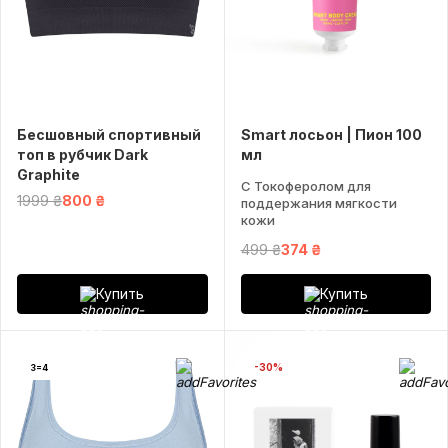
Бесшовный спортивный
Smart лосьон | Пион 100
топ в рубчик Dark
мл
Graphite
С Токоферолом для
1999 ₴
800 ₴
поддержания мягкости
кожи
499 ₴
374 ₴
Купить
Купить
-30%
3=4