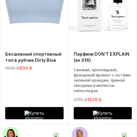
Бесшовный спортивный
Парфюм DON’T EXPLAIN
топ в рубчик Dirty Blue
(ex S16)
1999 ₴
800 ₴
Свежий, прохладный,
фужерный аромат с нотами
зеленой орхидеи, пряной
гвоздики и мелиссы
напоследок.
2199 ₴
1539 ₴
Купить
Купить