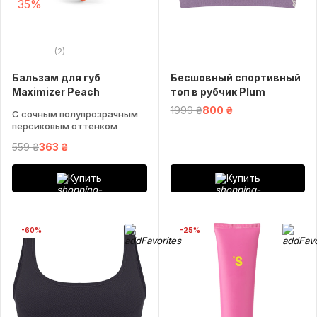
35%
(2)
Бальзам для губ
Бесшовный спортивный
Maximizer Peach
топ в рубчик Plum
1999 ₴
800 ₴
С сочным полупрозрачным
персиковым оттенком
559 ₴
363 ₴
Купить
Купить
-60%
-25%