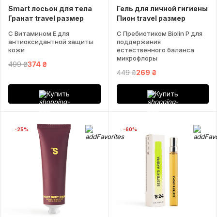
Smart лосьон для тела
Гель для личной гигиены
Гранат travel размер
Пион travel размер
С Витамином Е для
С Пребиотиком Biolin P для
антиоксидантной защиты
поддержания
кожи
естественного баланса
микрофлоры
499 ₴
374 ₴
449 ₴
269 ₴
Купить
Купить
-25%
-60%