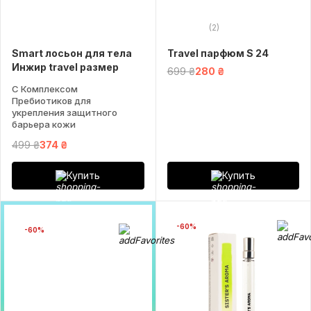
(2)
Smart лосьон для тела
Travel парфюм S 24
Инжир travel размер
699 ₴
280 ₴
С Комплексом
Пребиотиков для
укрепления защитного
барьера кожи
499 ₴
374 ₴
Купить
Купить
-60%
-60%