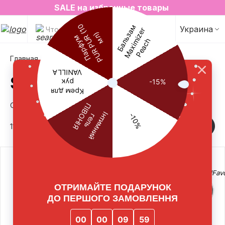
2=3 на любимые ароматы для дома✨
SALE на избранные товары
Украина
Что будем искать?
Sale
Главная
SALE
Cрок действия скидок: 01.07.2026-01.08.2026
117 товаров
Фильтр
-12%
-20%