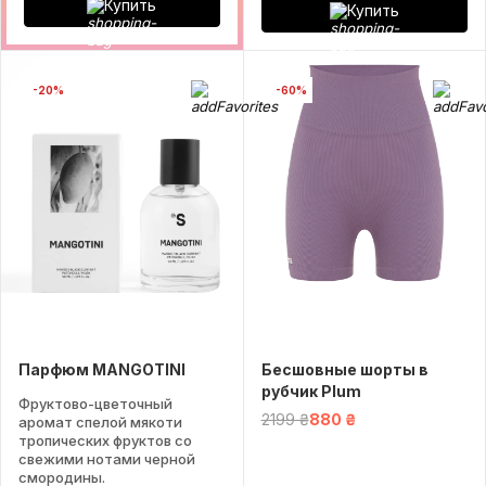
Купить
Купить
-20%
-60%
Парфюм MANGOTINI
Беcшовные шорты в
рубчик Plum
Фруктово-цветочный
2199 ₴
880 ₴
аромат спелой мякоти
тропических фруктов со
свежими нотами черной
смородины.