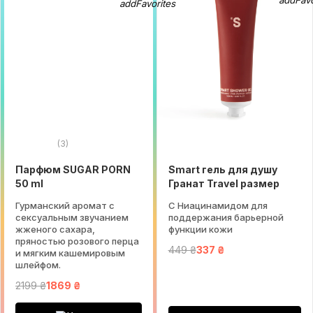
(3)
Парфюм SUGAR PORN
Smart гель для душу
50 ml
Гранат Travel размер
Гурманский аромат с
С Ниацинамидом для
сексуальным звучанием
поддержания барьерной
жженого сахара,
функции кожи
пряностью розового перца
449 ₴
337 ₴
и мягким кашемировым
шлейфом.
2199 ₴
1869 ₴