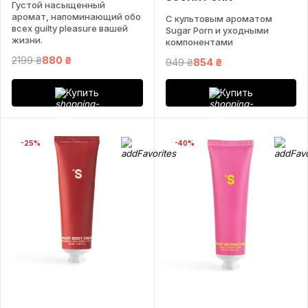
Густой насыщенный
аромат, напоминающий обо
С культовым ароматом
всех guilty pleasure вашей
Sugar Porn и уходными
жизни.
компонентами
2199 ₴
880 ₴
949 ₴
854 ₴
Купить
Купить
-25%
-40%