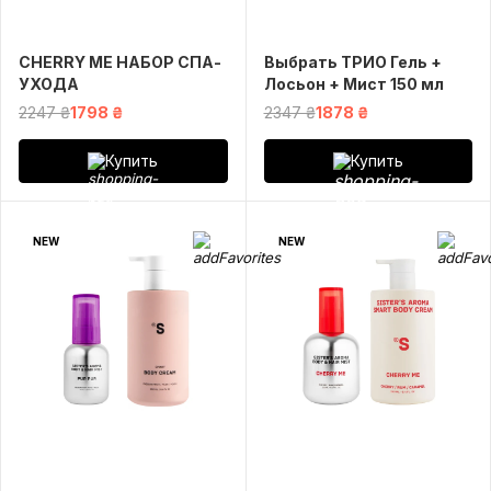
СHERRY ME НАБОР СПА-
Выбрать ТРИО Гель +
УХОДА
Лосьон + Мист 150 мл
2247 ₴
1798 ₴
2347 ₴
1878 ₴
Купить
Купить
NEW
NEW