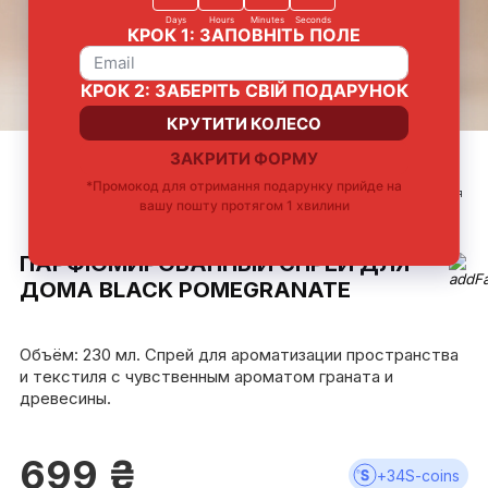
Безопасно для
Устраняет
Мгновенная
Универсально для
текстиля
посторонние запахи
ароматизация
любой комнаты
пространства
ПАРФЮМИРОВАННЫЙ СПРЕЙ ДЛЯ
ДОМА BLACK POMEGRANATE
Объём: 230 мл. Спрей для ароматизации пространства
и текстиля с чувственным ароматом граната и
древесины.
699
₴
+
34
S-coins