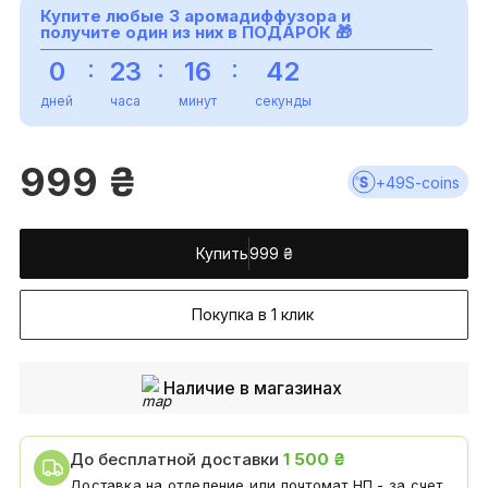
Купите любые 3 аромадиффузора и
получите один из них в
ПОДАРОК
🎁
:
:
:
0
23
16
41
дней
часа
минут
секунда
999
₴
+
49
S-coins
Купить
999
₴
Покупка в 1 клик
Наличие в магазинах
До бесплатной доставки
1 500 ₴
Доставка на отделение или почтомат НП - за счет