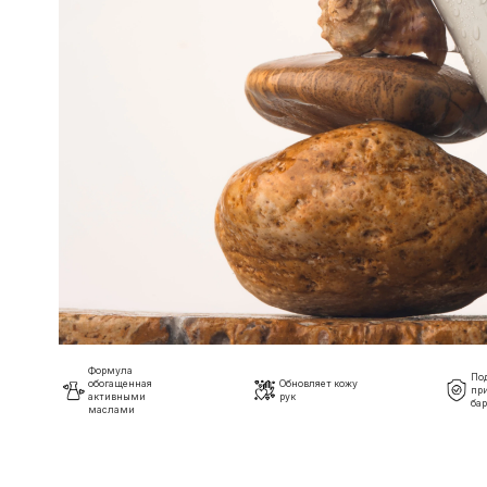
Формула
По
обогащенная
Обновляет кожу
пр
активными
рук
бар
маслами