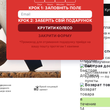
Ку
До беспл
Доставка н
от 1500 грн
Удобные сп
Онлайн на сай
при получени
Быстрая до
Доставляем т
субботу — по
пункты.
Возврат тов
ддержание
Яркий нишевый
иродного
аромат
ьера кожи