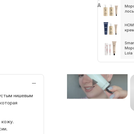
Морс
лось
HOMM
крем
Smar
Морс
Lola
густым нишевым
 которая
 кожу.
сии.