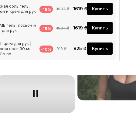
кая соль гель,
1619 ₴
Купить
1907 ₴
-15%
он и крем для рук
E гель, лосьон и
1619 ₴
Купить
1907 ₴
-15%
 для рук
t крем для рук |
825 ₴
Купить
кая соль 30 мл +
918 ₴
-10%
 Crush