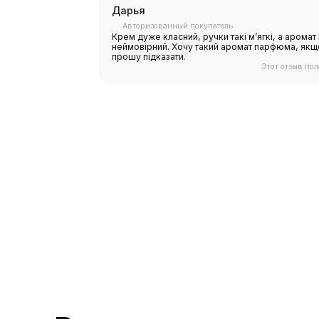
Дарья
Авторизованный покупатель
Крем дуже класний, ручки такі мʼягкі, а аромат
неймовірний. Хочу такий аромат парфюма, якщо
прошу підказати.
Этот отзыв пол
Растер
Давай
Наши экспе
консультаци
для вас или
Позвоните 
или напиши