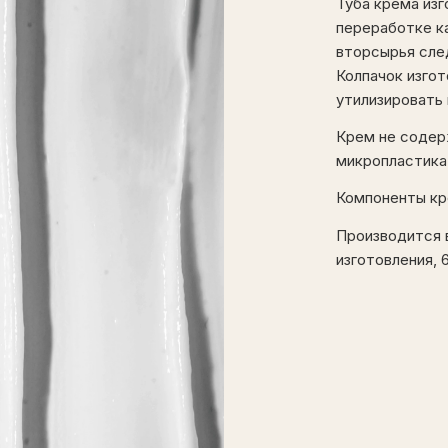
Туба крема из
переработке ка
вторсырья сле
Колпачок изгот
утилизировать
Крем не содерж
микропластика
Компоненты кр
Производится в
изготовления, 