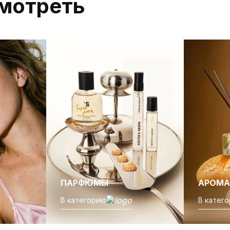
мотреть
Пн-Вс с 10.00 до
21.00
ПАРФЮМЫ
АРОМА
В категорию
В катег