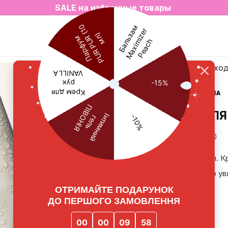
2=3 на любимые ароматы для дома✨
SALE на избранные товары
Главная
Уход
КРЕМ ДЛЯ
5.0
Объем: 30 мл. 
интенсивного ув
359
₴