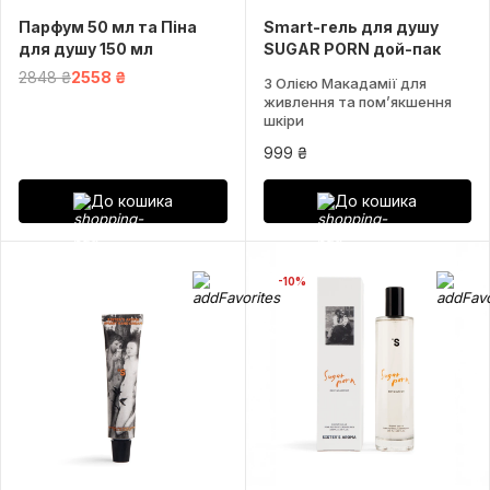
Парфум 50 мл та Піна
Smart-гель для душу
для душу 150 мл
SUGAR PORN дой-пак
2848 ₴
2558 ₴
З Олією Макадамії для
живлення та помʼякшення
шкіри
999 ₴
До кошика
До кошика
-10%