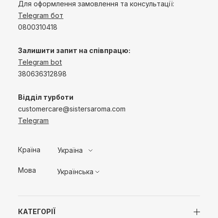
Для оформлення замовлення та консультації:
Telegram бот
0800310418
Залишити запит на співпрацю:
Telegram bot
380636312898
Відділ турботи
customercare@sistersaroma.com
Telegram
Країна
Україна
Мова
Українська
КАТЕГОРІЇ