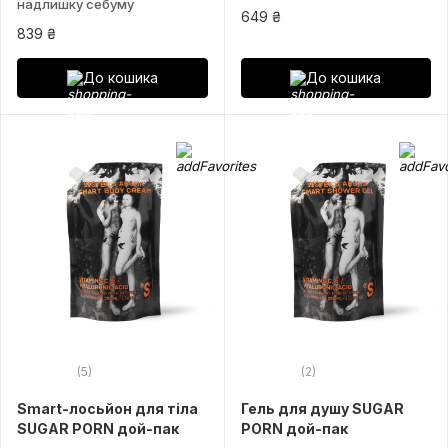
надлишку себуму
649 ₴
839 ₴
До кошика
До кошика
(5)
(2)
Smart-лосьйон для тіла
Гель для душу SUGAR
SUGAR PORN дой-пак
PORN дой-пак