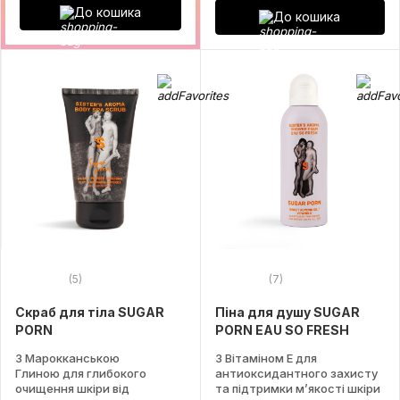
До кошика
До кошика
(5)
(7)
Скраб для тіла SUGAR
Піна для душу SUGAR
PORN
PORN EAU SO FRESH
З Марокканською
З Вітаміном Е для
Глиною для глибокого
антиоксидантного захисту
очищення шкіри від
та підтримки м’якості шкіри