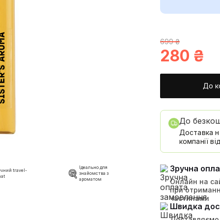
699 ₴
280
₴
До к
До безко
Доставка н
компанії від
Зручна опл
Ідеально для
чний travel-
знайомства з
at
ароматом
Онлайн на сай
при отриманн
частинами
Швидка дос
Доставляємо 