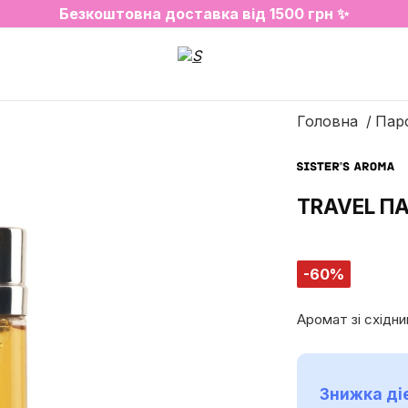
2=3 на улюблені аромати для простору✨
Безкоштовна доставка від 1500 грн ✨
SALE на обрані товари
Головна
Пар
TRAVEL П
-60%
Аромат зі східн
Знижка діє