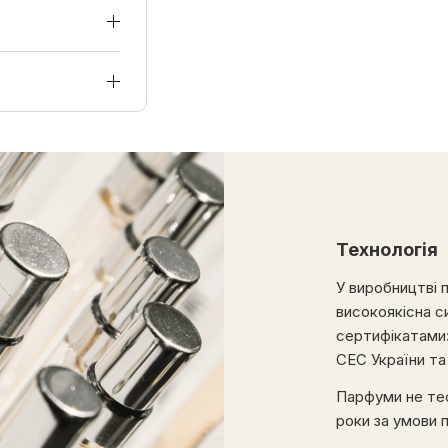
Технологія
У виробництві 
високоякісна с
сертифікатами
СЕС України т
Парфуми не тес
роки за умови 