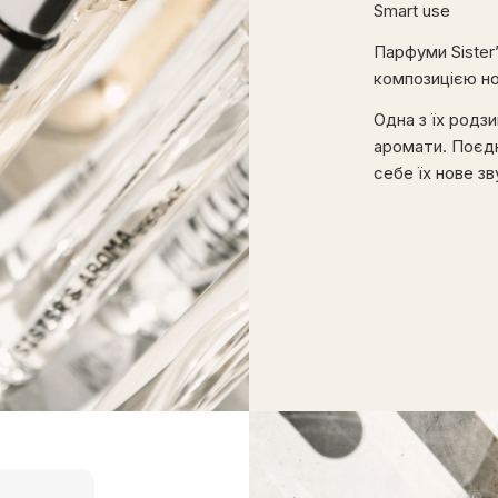
Smart use
Парфуми Sister
композицією н
Одна з їх родз
аромати. Поєдн
себе їх нове з