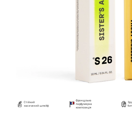
Французька
Стійкий
Зру
парфумерна
насичений шлейф
fom
композиція