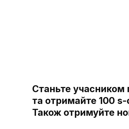
Розгуб
Давай
Наші експер
та допоможу
або на пода
Зателефону
номером а
напишіть у 
Станьте учасником 
Telegram
та отримайте 100 s-
Також отримуйте нов