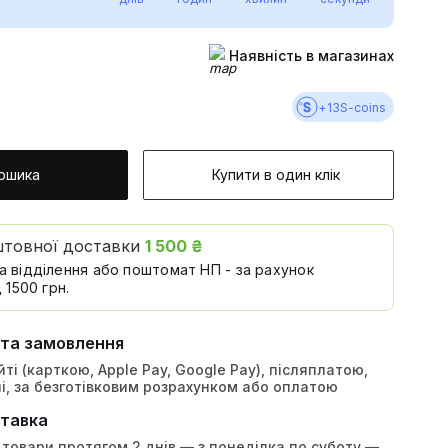
Наявність в магазинах
+
13
S-coins
ошика
Купити в один клік
штовної доставки
1 500 ₴
а відділення або поштомат НП - за рахунок
 1500 грн.
ата замовлення
ті (карткою, Apple Pay, Google Pay), післяплатою,
і, за безготівковим розрахунком або оплатою
тавка
товари протягом 2 днів — з понеділка по суботу —