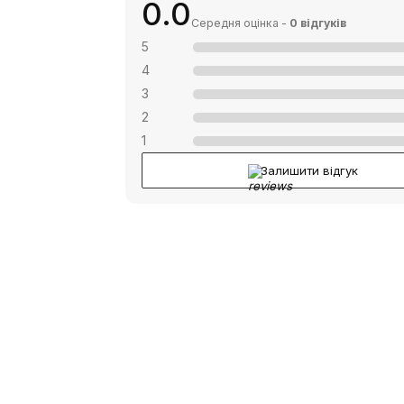
0.0
Середня оцінка -
0 відгуків
5
4
3
2
1
Залишити відгук