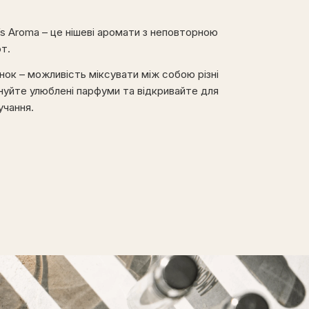
’s Aroma – це нішеві аромати з неповторною
от.
инок – можливість міксувати між собою різні
уйте улюблені парфуми та відкривайте для
вучання.