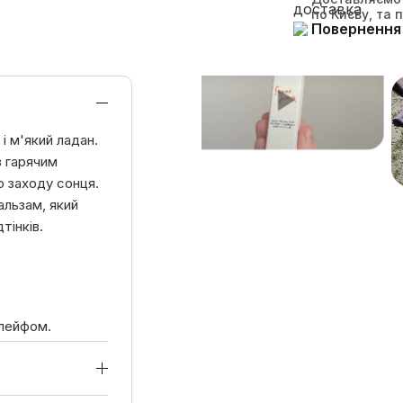
по Києву, та 
Повернення 
 і м'який ладан.
з гарячим
о заходу сонця.
альзам, який
тінків.
шлейфом.