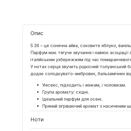
Опис
S 26 – це сонячна айва, соковите яблуко, ваніль
Парфум має тягуче звучання і навіює асоціації 
італійським узбережжям під час помаранчевог
У нотах серця звучить рідкісний толуанський б
додає солодкувато-амбрових, бальзамічних від
Унісекс, підходить і жінкам, і чоловікам.
Група аромату: східні.
Ідеальний парфум для осені.
Пряний зігріваючий аромат з насиченим 
Ноти