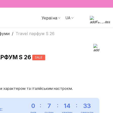
Україна
UA
фуми
Travel парфум S 26
АРФУМ S 26
SALE
им характером та італійським настроєм.
:
:
:
0
7
14
31
:
днів
годин
хвилин
секунда