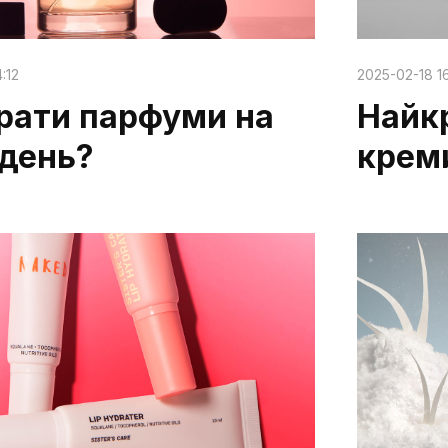
:12
2025-02-18 16
рати парфуми на
Найк
 день?
крем