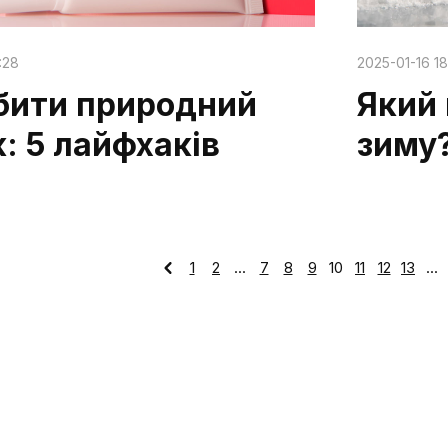
:28
2025-01-16 18
бити природний
Який
: 5 лайфхаків
зиму
1
2
...
7
8
9
10
11
12
13
...