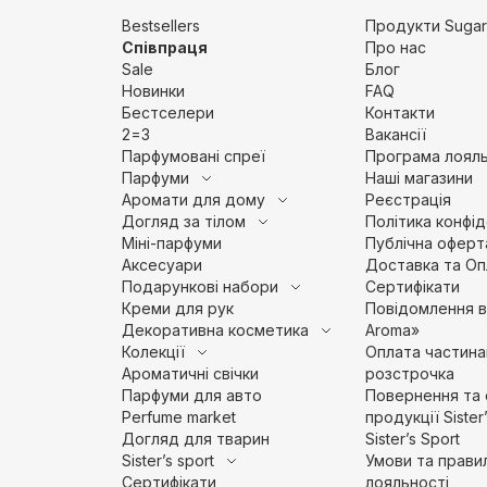
Bestsellers
Продукти Sugar
Співпраця
Про нас
Sale
Блог
Новинки
FAQ
Бестселери
Контакти
2=3
Вакансії
Парфумовані спреї
Програма лояль
Парфуми
Наші магазини
Аромати для дому
Pеєстрація
Догляд за тілом
Політика конфід
Міні-парфуми
Публічна оферт
Аксесуари
Доставка та Оп
Подарункові набори
Сертифікати
Креми для рук
Повідомлення ві
Декоративна косметика
Aroma»
Колекції
Оплата частина
Ароматичні свічки
розстрочка
Парфуми для авто
Повернення та 
Perfume market
продукції Sister
Догляд для тварин
Sister’s Sport
Sister’s sport
Умови та прави
Сертифікати
лояльності