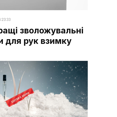
:23:33
ращі зволожувальні
и для рук взимку