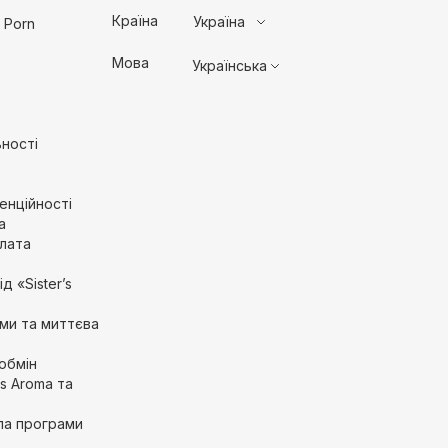
Країна
Україна
 Porn
Мова
Українська
ності
енційності
а
лата
д «Sister’s
ми та миттєва
обмін
’s Aroma та
ла програми