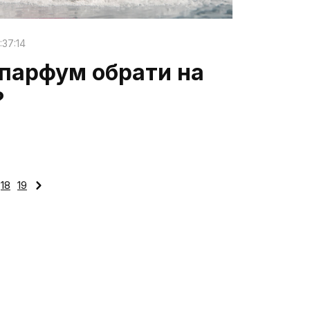
:37:14
 парфум обрати на
?
18
19