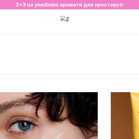
2=3 на улюблені аромати для простору✨
SALE на обрані товари