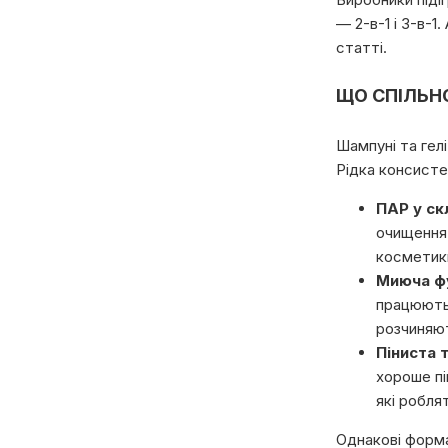
— 2-в-1 і 3-в-1
статті.
ЩО СПІЛЬНО
Шампуні та гел
Рідка консисте
ПАР у ск
очищення 
косметик
Миюча фу
працюють
розчиняют
Піниста 
хороше пі
які робля
Однакові форма