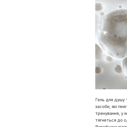
Гель для душу 
засоби, які пін
тренування, у 
тягнеться до о
Виробники піді