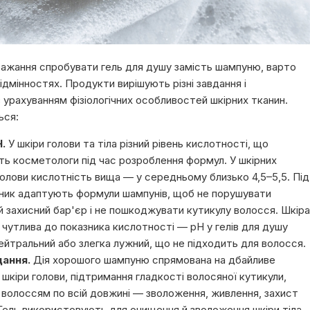
ажання спробувати гель для душу замість шампуню, варто
ідмінностях. Продукти вирішують різні завдання і
урахуванням фізіологічних особливостей шкірних тканин.
ься:
.
У шкіри голови та тіла різний рівень кислотності, що
ь косметологи під час розроблення формул. У шкірних
голови кислотність вища — у середньому близько 4,5–5,5. Під
ник адаптують формули шампунів, щоб не порушувати
 захисний бар'єр і не пошкоджувати кутикулу волосся. Шкіра
 чутлива до показника кислотності — pH у гелів для душу
ейтральний або злегка лужний, що не підходить для волосся.
дання.
Дія хорошого шампуню спрямована на дбайливе
шкіри голови, підтримання гладкості волосяної кутикули,
 волоссям по всій довжині — зволоження, живлення, захист
Гель використовують для очищення й зволоження шкіри тіла,