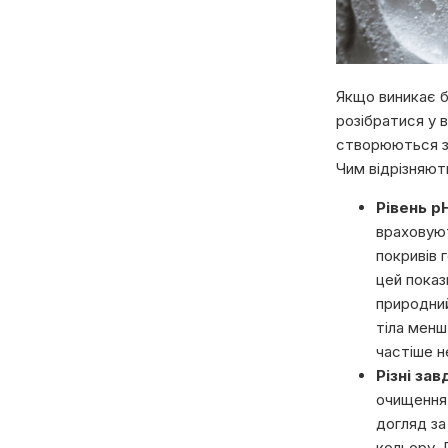
Якщо виникає б
розібратися у в
створюються з 
Чим відрізняют
Рівень pH
враховуют
покривів 
цей показ
природний
тіла менш
частіше н
Різні зав
очищення 
догляд за
кольору. 