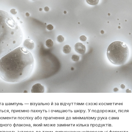
та шампунь — візуально й за відчуттями схожі косметичні
яться, приємно пахнуть і очищають шкіру. У подорожах, після
моменти поспіху або прагнення до мінімалізму рука сама
дного флакона, який може замінити кілька продуктів.
грівають інтерес до теми, випускаючи універсальні формати