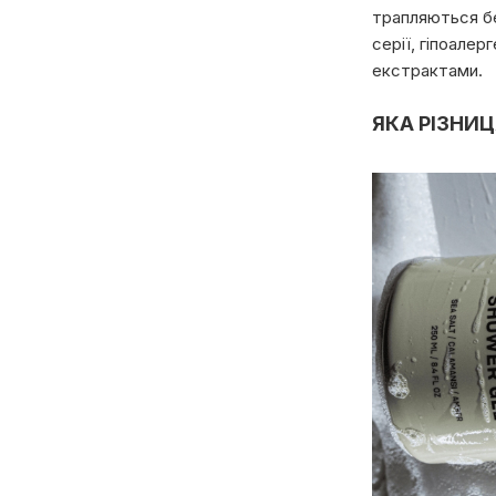
трапляються без
серії, гіпоале
екстрактами.
ЯКА РІЗНИ