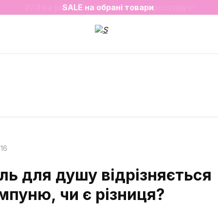
2=3 на улюблені аромати для простору✨
SALE на обрані товари
:16
ль для душу відрізняється
мпуню, чи є різниця?