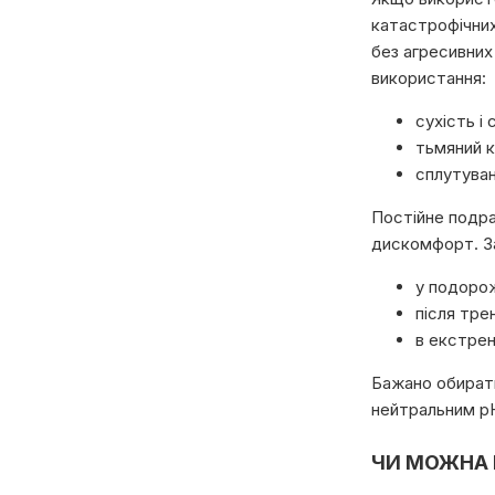
катастрофічних
без агресивних
використання:
сухість і 
тьмяний к
сплутуван
Постійне подра
дискомфорт. З
у подорож
після тре
в екстрен
Бажано обирати
нейтральним pH
ЧИ МОЖНА 