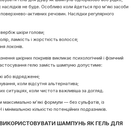
 наслідків не буде. Особливо коли йдеться про м'які засоби
 поверхнево-активних речовин. Наслідки регулярного
свербіж шкіри голови;
олір, ламкість і жорсткість волосся;
ня локонів.
знення шкірних покривів викликає психологічний і фізичний
астосування гелю замість шампуню допустиме:
і або відрядженні;
нування, коли відсутня альтернатива;
их ситуаціях, коли чистота важливіша за догляд.
 максимально м'які формули — без сульфатів, із
 і мінімальною кількістю потенційних подразників.
ВИКОРИСТОВУВАТИ ШАМПУНЬ ЯК ГЕЛЬ ДЛЯ