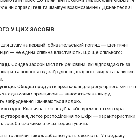
. Але чи справді гелі та шампуні взаємозамінні? Дізнайтеся зі
ГО У ЦИХ ЗАСОБІВ
і для душу на перший, обивательський погляд — ідентичні.
нція — не єдина спільна властивість. Що ще спільного:
ладі.
Обидва засоби містять речовини, які відповідають за
шкіри та волосся від забруднень, шкірного жиру та залишків
и.
нкція.
Обидва продукти призначені для регулярного миття і
 за однаковим принципом — наносяться на шкіру,
ь забруднення і змиваються водою.
текстура.
Класична гелеподібна або кремова текстура,
ноутворення, легке розподілення по шкірі — характеристики,
ть засоби схожими в очах користувачів.
ти та лінійки також забезпечують схожість. У продажу