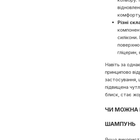
відновлен
комфорту 
Різні скл
компонент
силікони.
поверхню 
гліцерин,
Навіть за одна
принципово відр
застосування, ш
підвищена чутл
блиск, стає жо
ЧИ МОЖНА 
ШАМПУНЬ
Якщо використо