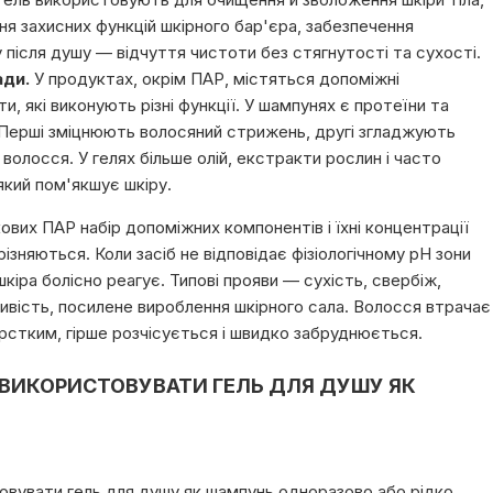
ня захисних функцій шкірного бар'єра, забезпечення
після душу — відчуття чистоти без стягнутості та сухості.
ади.
У продуктах, окрім ПАР, містяться допоміжні
и, які виконують різні функції. У шампунях є протеїни та
 Перші зміцнюють волосяний стрижень, другі згладжують
волосся. У гелях більше олій, екстракти рослин і часто
 який пом'якшує шкіру.
кових ПАР набір допоміжних компонентів і їхні концентрації
ізняються. Коли засіб не відповідає фізіологічному pH зони
кіра болісно реагує. Типові прояви — сухість, свербіж,
ивість, посилене вироблення шкірного сала. Волосся втрачає
рстким, гірше розчісується і швидко забруднюється.
ВИКОРИСТОВУВАТИ ГЕЛЬ ДЛЯ ДУШУ ЯК
вувати гель для душу як шампунь одноразово або рідко,