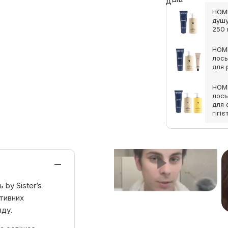
HOMM
душу
250
HOMM
лось
для 
HOMM
лось
для 
гігіє
 by Sister’s
тивних
яду.