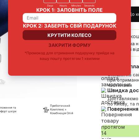
До к
До безко
Доставка н
компанії від
Зручна опл
Онлайн на сай
при отриманн
частинами
Швидка дос
Доставляємо 
по Києву, та 
Пребіотичний
Повернення 
оложення та
Комплекс +
мфорт шкіри
Комбінація Олій