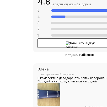
4.8
Середня оцінка -
5 відгуків
5
4
3
2
1
Залишити відгук
Сортувати:
Найновіші
Олена
Авторизований покупець
В комплекте с дезодорантом запах невероятны
Порадуйте своих мужчин этой находкой