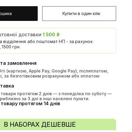
ошика
Купити в один клік
штовної доставки
1 500 ₴
а відділення або поштомат НП - за рахунок
 1500 грн.
ата замовлення
ті (карткою, Apple Pay, Google Pay), післяплатою,
і, за безготівковим розрахунком або оплатою
тавка
товари протягом 2 днів — з понеділка по суботу —
приблизно за 3 дні в інші населені пункти.
товару протягом 14 днів
В НАБОРАХ ДЕШЕВШЕ