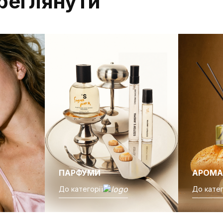
реглянути
Пн-Нд з 10.00 до
21.00
ПАРФУМИ
АРОМА
До категорії
До катег