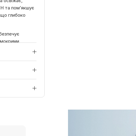
а освіжає,
pH та пом’якшує
 що глибоко
абезпечує
и мокрими
ідходить для
пересушує.
ачулі та дерева.
мокрими руками,
рожей.
тичного
дів на шкірі чи