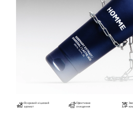
Яскравий нішевий
Ефективне
Зв
аромат
очищення
ко