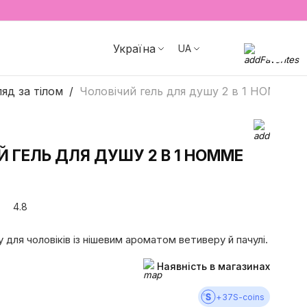
Україна
UA
яд за тілом
Чоловічий гель для душу 2 в 1 HOMME 
Й ГЕЛЬ ДЛЯ ДУШУ 2 В 1 HOMME
4.8
у для чоловіків із нішевим ароматом ветиверу й пачулі.
Наявність в магазинах
+
37
S-coins