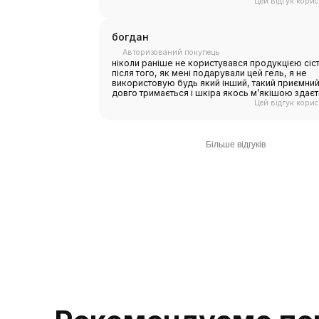
Цей відгук кори
богдан
Авторизований покупець
ніколи раніше не користувався продукцією сіс
після того, як мені подарували цей гель, я не
використовую будь який інший, такий приємний
довго тримається і шкіра якось мʼякішою здає
Цей відгук кори
Розгуб
Більше відгуків
Давай
Наші експер
та допоможу
або на пода
Зателефону
номером а
напишіть у 