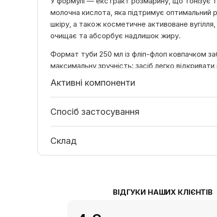
У формулі — екстракт розмарину, що тонізує т
молочна кислота, яка підтримує оптимальний 
шкіру, а також косметичне активоване вугілля,
очищає та абсорбує надлишок жиру.
Формат туби 250 мл із фліп-флоп ковпачком з
максимальну зручність: засіб легко відкриват
руками, а міцна компактна упаковка ідеально п
Активні компоненти
спортзалу та подорожей.
Делікатно очищає шкіру та волосся, не 
Спосіб застосування
Підтримує баланс pH і пом’якшує шкіру.
Має нішевий аромат з нотами ветиверу, п
Склад
Зручний формат туби: легко відкривати 
ідеальний для спортивної сумки та подо
Має чорний відтінок завдяки пудрі косме
активованого вугілля, проте не залишає слі
ванній.
ВІДГУКИ НАШИХ КЛІЄНТІВ