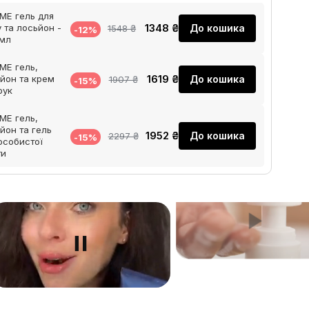
E гель для
1348 ₴
До кошика
 та лосьйон -
1548 ₴
-12%
 мл
E гель,
1619 ₴
До кошика
йон та крем
1907 ₴
-15%
рук
E гель,
йон та гель
1952 ₴
До кошика
2297 ₴
-15%
особистої
ти