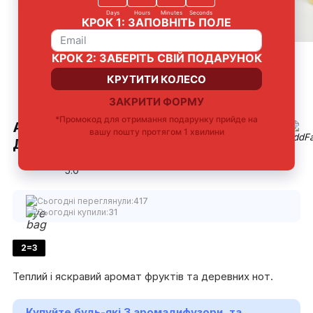
Французька
До 4 тижнів
Універсально для
Стильне
парфумерна
звучання аромату
будь-якої кімнати
доповнення
композиція
інтер'єру
АРОМАТ ДЛЯ ДОМУ ГРАНАТ ТА
ДЕРЕВО
5.0
Сьогодні переглянули:
417
Сьогодні купили:
31
2=3
Теплий і яскравий аромат фруктів та деревних нот.
Купуйте будь-які 3 аромадифузори, та