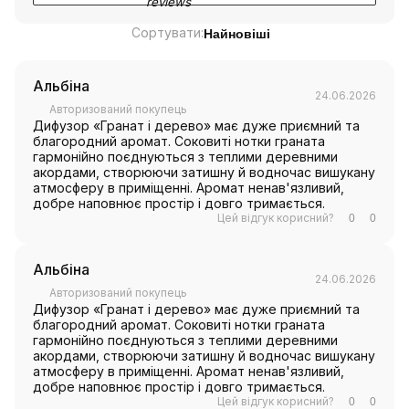
Сортувати:
Найновіші
Альбіна
24.06.2026
Авторизований покупець
Дифузор «Гранат і дерево» має дуже приємний та
благородний аромат. Соковиті нотки граната
гармонійно поєднуються з теплими деревними
акордами, створюючи затишну й водночас вишукану
атмосферу в приміщенні. Аромат ненав'язливий,
добре наповнює простір і довго тримається.
Цей відгук корисний?
0
0
Альбіна
24.06.2026
Авторизований покупець
Дифузор «Гранат і дерево» має дуже приємний та
благородний аромат. Соковиті нотки граната
гармонійно поєднуються з теплими деревними
акордами, створюючи затишну й водночас вишукану
атмосферу в приміщенні. Аромат ненав'язливий,
добре наповнює простір і довго тримається.
Цей відгук корисний?
0
0