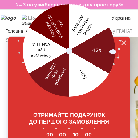
2=3 на улюблені аромати для простору✨
SALE на обрані товари
Україна
Що будемо шукати?
Головна
Аромати для дому
Аромат для дому ГРАНАТ 
Sold out