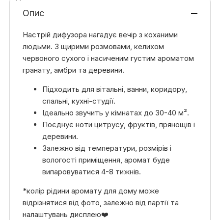
Опис
Настрій дифузора нагадує вечір з коханими
людьми. З щирими розмовами, келихом
червоного сухого і насиченим густим ароматом
гранату, амбри та деревини.
Підходить для вітальні, ванни, коридору,
спальні, кухні-студії.
Ідеально звучить у кімнатах до 30-40 м².
Поєднує ноти цитрусу, фруктів, прянощів і
деревини.
Залежно від температури, розмірів і
вологості приміщення, аромат буде
випаровуватися 4-8 тижнів.
*колір рідини аромату для дому може
відрізнятися від фото, залежно від партії та
налаштувань дисплею❤️