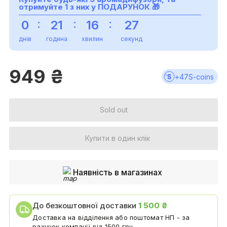
отримуйте 1 з них у
ПОДАРУНОК
🎁
:
:
:
0
21
16
27
днів
година
хвилин
секунд
949
₴
+
47
S-coins
Sold out
Купити в один клік
Наявність в магазинах
До безкоштовної доставки
1 500 ₴
Доставка на відділення або поштомат НП - за
рахунок компанії від 1500 грн.