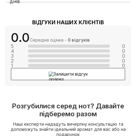
ВІДГУКИ НАШИХ КЛІЄНТІВ
0.0
Середня оцінка -
0 відгуків
5
0
4
0
3
0
2
0
1
0
Залишити відгук
Розгубилися серед нот? Давайте
підберемо разом
Наші експерти нададуть вичерпну консультацію та
допоможуть знайти ідеальний аромат для вас або на
подарунок