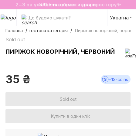
2=3 на улюблені аромати для простору✨
SALE на обрані товари
Україна
Що будемо шукати?
Головна
тестова категорія
Пиріжок новорічний, червон
Sold out
ПИРІЖОК НОВОРІЧНИЙ, ЧЕРВОНИЙ
35
₴
+
1
S-coins
Sold out
Купити в один клік