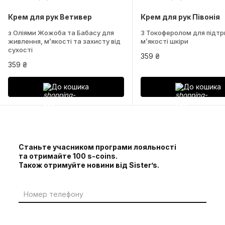
Крем для рук Ветивер
Крем для рук Півонія
з Оліями Жожоба та Бабасу для
З Токоферолом для підт
живлення, м’якості та захисту від
м’якості шкіри
сухості
359 ₴
359 ₴
До кошика
До кошика
Станьте учасником програми лояльності
та отримайте 100 s-coins.
Також отримуйте новини від Sister’s.