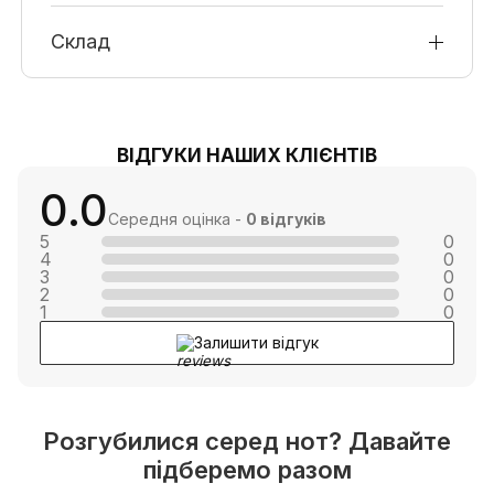
Склад
ВІДГУКИ НАШИХ КЛІЄНТІВ
0.0
Середня оцінка -
0 відгуків
5
0
4
0
3
0
2
0
1
0
Залишити відгук
Розгубилися серед нот? Давайте
підберемо разом