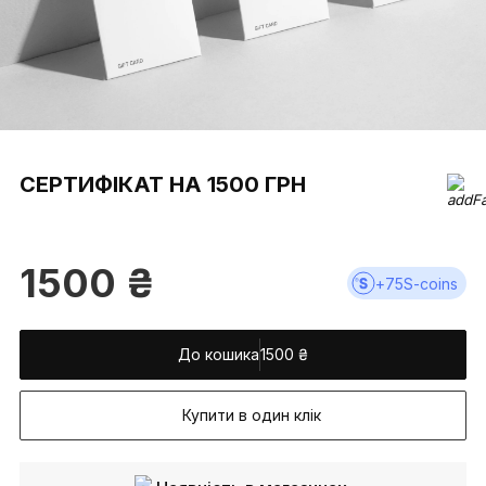
СЕРТИФІКАТ НА 1500 ГРН
1500
₴
+
75
S-coins
До кошика
1500
₴
Купити в один клік