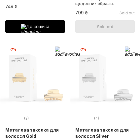
щоденних образів.
749 ₴
799 ₴
Sold out
До кошика
Sold out
-7%
-7%
(2)
(4)
Металева заколка для
Металева заколка для
волосся Gold
волосся Silver