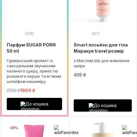
(136)
(97)
Парфум SUGAR PORN
Smart лосьйон для тіла
50 ml
Маракуя travel розмір
Гурманський аромат із
з Маслом Ши для живлення
сексуальним звучанням
шкіри
паленого цукру, пряністю
499 ₴
рожевого перцю та м'яким
шлейфом кашеміру.
2199 ₴
1869 ₴
До кошика
До кошика
-25%