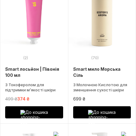
(2)
(70)
Smart лосьйон | Півонія
Smart мило Морська
100 мл
Сіль
З Токоферолом для
З Молочною Кислотою для
підтримки м’якості шкіри
зменшення сухості шкіри
499 ₴
374 ₴
699 ₴
До кошика
До кошика