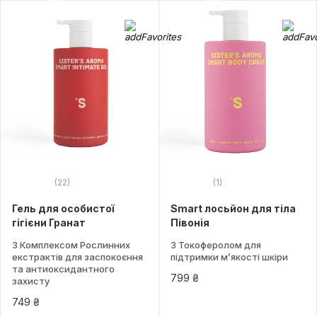
(22)
(1)
Гель для особистої
Smart лосьйон для тіла
гігієни Гранат
Півонія
З Комплексом Рослинних
З Токоферолом для
екстрактів для заспокоєння
підтримки м’якості шкіри
та антиоксидантного
799 ₴
захисту
749 ₴