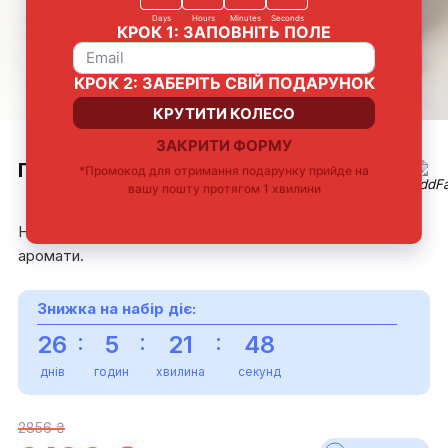
ПОДАРУНКОВИЙ НАБІР СОЛОДКИЙ
Набір для тих, хто любить солодкі, «десертні»
аромати.
Знижка на набір діє:
:
:
:
26
5
21
47
днів
годин
хвилина
секунд
2856 ₴