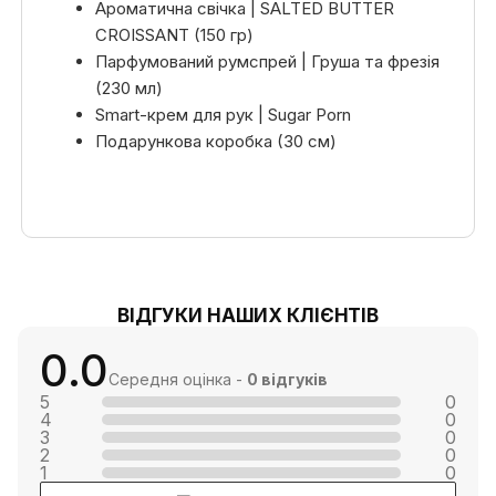
Ароматична свічка | SALTED BUTTER
CROISSANT (150 гр)
Парфумований румспрей | Груша та фрезія
(230 мл)
Smart-крем для рук | Sugar Porn
Подарункова коробка (30 см)
ВІДГУКИ НАШИХ КЛІЄНТІВ
0.0
Середня оцінка -
0 відгуків
5
0
4
0
3
0
2
0
1
0