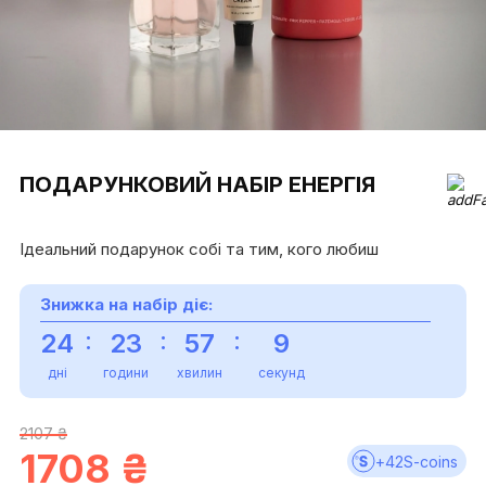
ПОДАРУНКОВИЙ НАБІР ЕНЕРГІЯ
Ідеальний подарунок собі та тим, кого любиш
Знижка на набір діє:
:
:
:
24
23
57
9
дні
години
хвилин
секунд
2107 ₴
1708
₴
+
42
S-coins