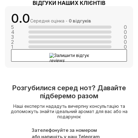
ВІДГУКИ НАШИХ КЛІЄНТІВ
0.0
Середня оцінка -
0 відгуків
5
0
4
0
3
0
2
0
1
0
Залишити відгук
Розгубилися серед нот? Давайте
підберемо разом
Наші експерти нададуть вичерпну консультацію та
допоможуть знайти ідеальний аромат для вас або на
подарунок
Зателефонуйте за номером
або напишіть у наш Telegram