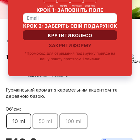
Стійкий
Французька
Зручний travel-
Ідеально для
насичений шлейф
парфумерна
fomat
знайомства з
композиція
ароматом
TRAVEL-ПАРФУМ DIRTY SUGAR
5 220
5.0
10 мл
задоволених клієнтів
Гурманський аромат з карамельним акцентом та
деревною базою.
Об'єм:
10 ml
50 ml
100 ml