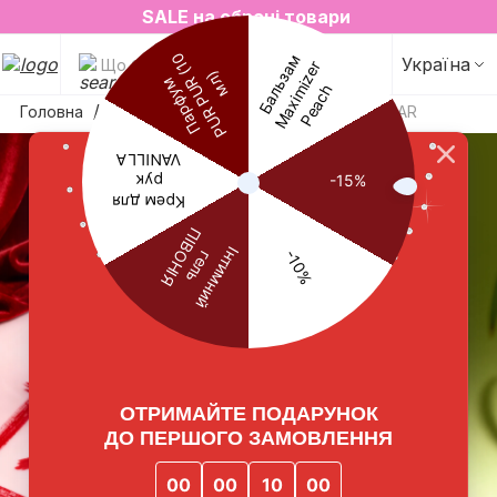
2=3 на улюблені аромати для простору✨
SALE на обрані товари
Україна
Що будемо шукати?
Головна
Парфуми
Travel-парфум DIRTY SUGAR