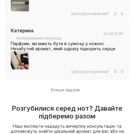
Цей відгук корисний?
0
0
Катерина
24.06.2026
Авторизований покупець
Парфуми, які мають бути в сумочці у кожної.
Незабутній аромат, який одразу підкорить серце
Цей відгук корисний?
0
0
Більше відгуків
Розгубилися серед нот? Давайте
підберемо разом
Наші експерти нададуть вичерпну консультацію та
допоможуть знайти ідеальний аромат для вас або на