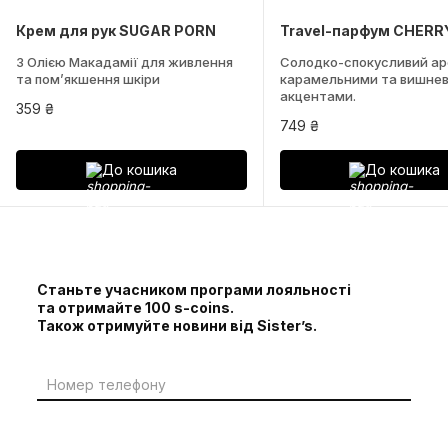
Крем для рук SUGAR PORN
Travel-парфум CHERR
З Олією Макадамії для живлення
Солодко-спокусливий ар
та помʼякшення шкіри
карамельними та вишне
акцентами.
359 ₴
749 ₴
До кошика
До кошика
Станьте учасником програми лояльності
та отримайте 100 s-coins.
Також отримуйте новини від Sister’s.