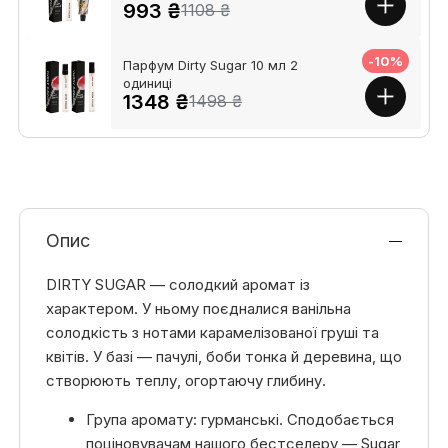
993 ₴
1108 ₴
-10%
Парфум Dirty Sugar 10 мл 2
одиниці
1348 ₴
1498 ₴
Опис
DIRTY SUGAR — солодкий аромат із
характером. У ньому поєдналися ванільна
солодкість з нотами карамелізованої груші та
квітів. У базі — пачулі, боби тонка й деревина, що
створюють теплу, огортаючу глибину.
Група аромату: гурманські. Сподобається
поціновувачам нашого бестселеру — Sugar