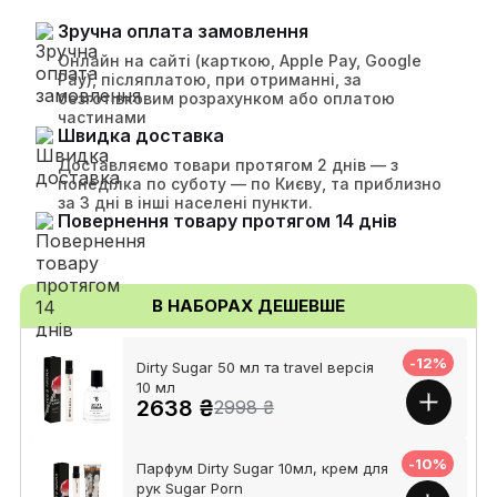
Зручна оплата замовлення
Онлайн на сайті (карткою, Apple Pay, Google
Pay), післяплатою, при отриманні, за
безготівковим розрахунком або оплатою
частинами
Швидка доставка
Доставляємо товари протягом 2 днів — з
понеділка по суботу — по Києву, та приблизно
за 3 дні в інші населені пункти.
Повернення товару протягом 14 днів
В НАБОРАХ ДЕШЕВШЕ
-12%
Dirty Sugar 50 мл та travel версія
10 мл
2638 ₴
2998 ₴
-10%
Парфум Dirty Sugar 10мл, крем для
рук Sugar Porn