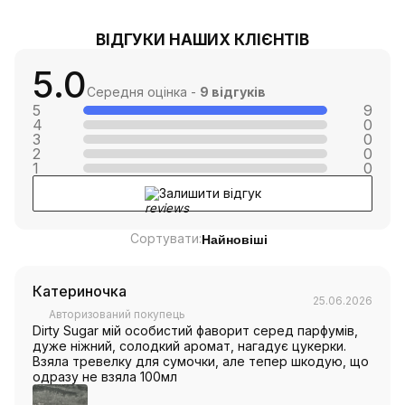
ВІДГУКИ НАШИХ КЛІЄНТІВ
5.0
Середня оцінка -
9 відгуків
5
9
4
0
3
0
2
0
1
0
Залишити відгук
Сортувати:
Найновіші
Катериночка
25.06.2026
Авторизований покупець
Dirty Sugar мій особистий фаворит серед парфумів,
дуже ніжний, солодкий аромат, нагадує цукерки.
Взяла тревелку для сумочки, але тепер шкодую, що
одразу не взяла 100мл