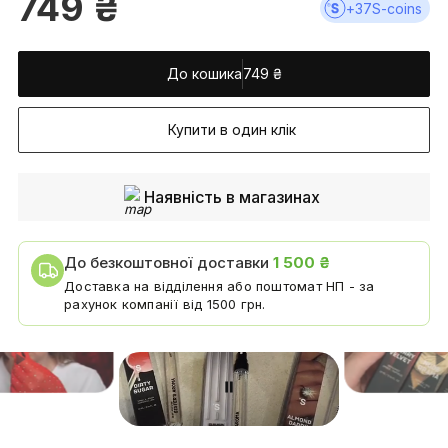
749
₴
+
37
S-coins
До кошика
749
₴
Купити в один клік
Наявність в магазинах
До безкоштовної доставки
1 500 ₴
Доставка на відділення або поштомат НП - за
рахунок компанії від 1500 грн.