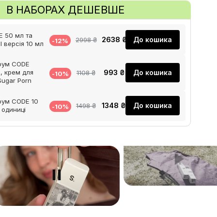
В НАБОРАХ ДЕШЕВШЕ
 50 мл та
2638 ₴
До кошика
2998 ₴
-12%
el версія 10 мл
фум CODE
993 ₴
До кошика
, крем для
1108 ₴
-10%
Sugar Porn
фум CODE 10
1348 ₴
До кошика
1498 ₴
-10%
 одиниці