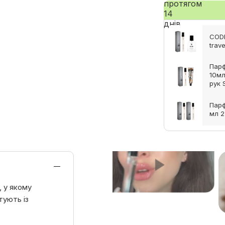
CODE
trav
Пар
10мл
рук 
Пар
мл 2
, у якому
тують із