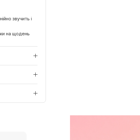
нійно звучить і
мки на щодень