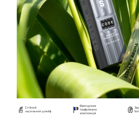
Французька
Стійкий
Зру
парфумерна
насичений шлейф
fom
композиція