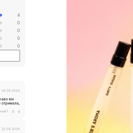
4
0
0
0
0
26.06.2026
каво він
в отримала,
сний?
0
0
25.06.2026