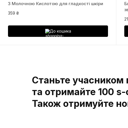
З Молочною Кислотою для гладкості шкіри
Б
з
359 ₴
2
До кошика
Станьте учасником 
та отримайте 100 s-
Також отримуйте нов