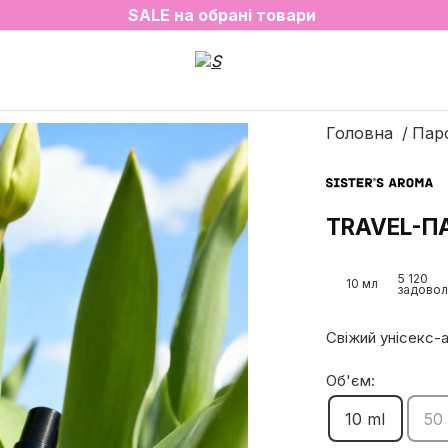
2=3 на улюблені аромати для простору✨
SALE на обрані товари
Головна
Пар
TRAVEL-П
5 120
10 мл
задовол
Свіжий унісекс-
Об'єм:
10 ml
50