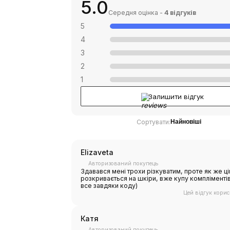
5.0
Середня оцінка -
4 відгуків
5
4
3
2
1
Залишити відгук
Сортувати:
Найновіші
Elizaveta
Авторизований покупець
Здавався мені трохи різкуватим, проте як же ці
розкривається на шкіри, вже купу компліменті
все завдяки коду)
Цей відгук кори
Катя
Авторизований покупець