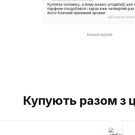
Купляла чоловіку, а йому важко угодити))) але
парфюм сподобався і зараз вже четвертий раз
його! Класний приємний аромат
Цей відгук кори
Розгуб
Більше відгуків
Давай
Наші експер
та допоможу
або на пода
Зателефону
Купують разом з 
номером а
напишіть у 
Telegram