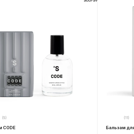
(5)
(11)
м CODE
Бальзам для