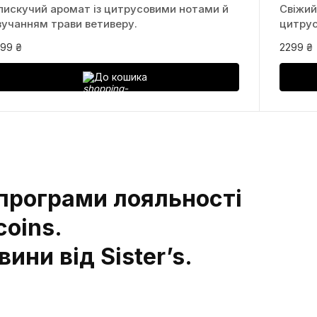
лискучий аромат із цитрусовими нотами й
Свіжий
вучанням трави ветиверу.
цитрус
199 ₴
2299 ₴
До кошика
програми лояльності
coins.
ини від Sister’s.