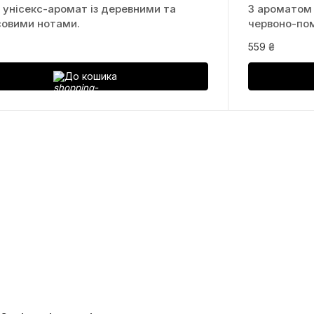
 унісекс-аромат із деревними та
З ароматом 
овими нотами.
червоно-по
559 ₴
До кошика