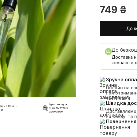
749
₴
До к
До безко
Доставка н
компанії від
Зручна опл
Онлайн на сай
при отриманн
частинами
Швидка дос
Ідеально для
чний travel-
знайомства з
at
Доставляємо 
ароматом
по Києву, та 
Повернення 