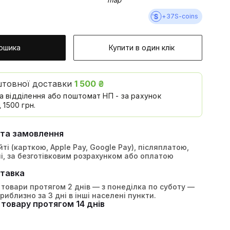
+
37
S-coins
ошика
Купити в один клік
штовної доставки
1 500 ₴
а відділення або поштомат НП - за рахунок
 1500 грн.
ата замовлення
ті (карткою, Apple Pay, Google Pay), післяплатою,
і, за безготівковим розрахунком або оплатою
тавка
товари протягом 2 днів — з понеділка по суботу —
приблизно за 3 дні в інші населені пункти.
товару протягом 14 днів