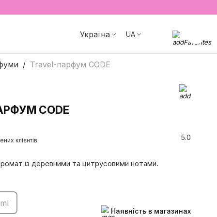
Україна
UA
фуми
Travel-парфум CODE
АРФУМ CODE
5.0
ених клієнтів
аромат із деревними та цитрусовими нотами.
 ml
Наявність в магазинах