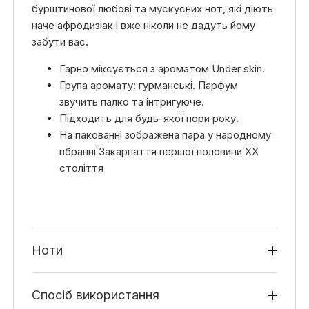
бурштинової любові та мускусних нот, які діють
наче афродизіак і вже ніколи не дадуть йому
забути вас.
Гарно міксується з ароматом Under skin.
Група аромату: гурманські. Парфум
звучить палко та інтригуюче.
Підходить для будь-якої пори року.
На пакованні зображена пара у народному
вбранні Закарпаття першої половини XX
століття
Ноти
Cпосіб використання