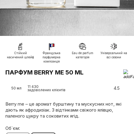
Cтійкий
Французька
Eau de parfum
Універсальний на
насичений шлейф
парфумерна
категорія
всі сезони
композиція
ПАРФУМ BERRY ME 50 ML
11 430
4.5
50 мл
задоволених клієнтів
Berry me – це аромат бурштину та мускусних нот, які
діють як афродизіак. З відтінками свіжого ялівцю,
паленого цукру та соковитих ягід.
Об`єм: