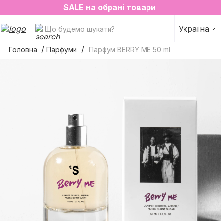
2=3 на улюблені аромати для простору✨
SALE на обрані товари
Україна
Що будемо шукати?
Головна
Парфуми
Парфум BERRY ME 50 ml