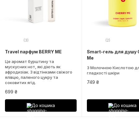
(3)
(2)
Travel парфум BERRY ME
Smart-гель для душу 
Me
Це аромат бурштину та
мускусних нот, які діють як
З Молочною Кислотою д
афродизіак. З відтінками свіжого
гладкості шкіри
ялівцю, паленого цукру та
749 ₴
соковитих ягід.
699 ₴
До кошика
До кошика