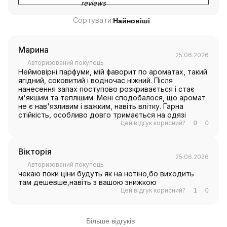
Сортувати:
Найновіші
Марина
25.06.2026
Авторизований покупець
Неймовірні парфуми, мій фаворит по ароматах, такий
ягідний, соковитий і водночас ніжний. Після
нанесення запах поступово розкривається і стає
м'якшим та теплішим. Мені сподобалося, що аромат
не є нав'язливим і важким, навіть влітку. Гарна
стійкість, особливо довго тримається на одязі
Цей відгук корисний?
0
0
Вікторія
25.06.2026
Авторизований покупець
чекаю поки ціни будуть як на нотіно,бо виходить
там дешевше,навіть з вашою знижкою
Цей відгук корисний?
1
0
Більше відгуків