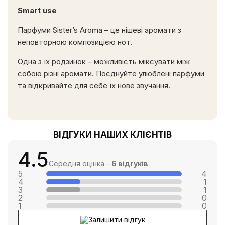
Smart use
Парфуми Sister’s Aroma – це нішеві аромати з
неповторною композицією нот.
Одна з їх родзинок – можливість міксувати між
собою різні аромати. Поєднуйте улюблені парфуми
та відкривайте для себе їх нове звучання.
ВІДГУКИ НАШИХ КЛІЄНТІВ
4.5
Середня оцінка -
6 відгуків
5
4
4
1
3
1
2
0
1
0
Залишити відгук