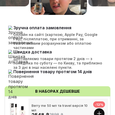
Зручна оплата замовлення
Онлайн на сайті (карткою, Apple Pay, Google
Pay), післяплатою, при отриманні, за
безготівковим розрахунком або оплатою
частинами
Швидка доставка
Доставляємо товари протягом 2 днів — з
понеділка по суботу — по Києву, та приблизно
за 3 дні в інші населені пункти.
Повернення товару протягом 14 днів
В НАБОРАХ ДЕШЕВШЕ
-12%
Berry me 50 мл та travel версія 10
мл
2548 ₴
2898 ₴