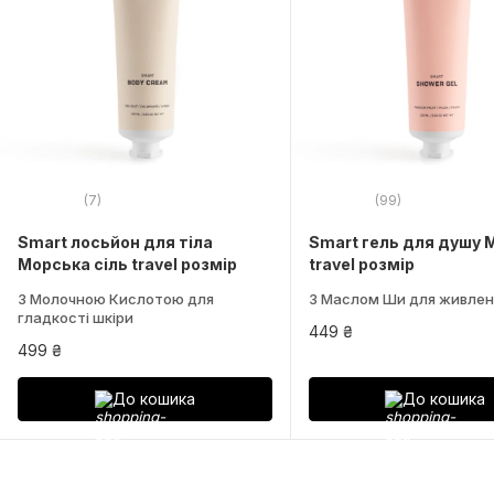
(7)
(99)
Smart лосьйон для тіла
Smart гель для душу 
Морська сіль travel розмір
travel розмір
З Молочною Кислотою для
З Маслом Ши для живлен
гладкості шкіри
449 ₴
499 ₴
До кошика
До кошика