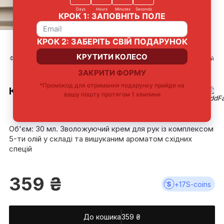
Формула збагачена
Відновлює шкіру
Підтримка
Яскравий нішевий
активами та
рук
природного бар'єру
аромат
оліями
шкіри
КРЕМ ДЛЯ РУК АЮРВЕДА
5.0
Об'єм: 30 мл. Зволожуючий крем для рук із комплексом
5-ти олій у складі та вишуканим ароматом східних
спецій
359
₴
+
17
S-coins
До кошика
359
₴