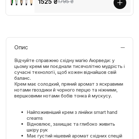
1525 ₴
1795 ₴
Опис
Відчуйте справжню східну магію Аюрведи: у
цьому кремі ми поєднали тисячолітню мудрість і
сучасні технології, щоб кожен віднайшов свій
баланс.
Крем має солодкий, пряний аромат з яскравими
нотами гвоздики й чорного перцю та ніжними,
вершковими нотами бобів тонка й мускусу.
Найпоживніший крем з лінійки smart hand
creams
Відновлює, захищає та глибоко живить
шкіру рук
Має густий нішевий аромат східних спецій