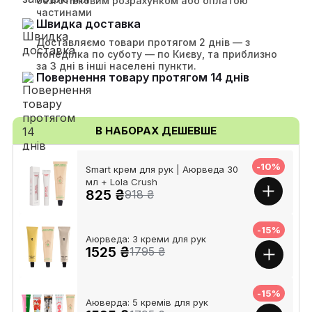
безготівковим розрахунком або оплатою
частинами
Швидка доставка
Доставляємо товари протягом 2 днів — з
понеділка по суботу — по Києву, та приблизно
за 3 дні в інші населені пункти.
Повернення товару протягом 14 днів
В НАБОРАХ ДЕШЕВШЕ
-10%
Smart крем для рук | Аюрведа 30
мл + Lola Crush
825 ₴
918 ₴
-15%
Аюрведа: 3 креми для рук
1525 ₴
1795 ₴
-15%
Аюверда: 5 кремів для рук