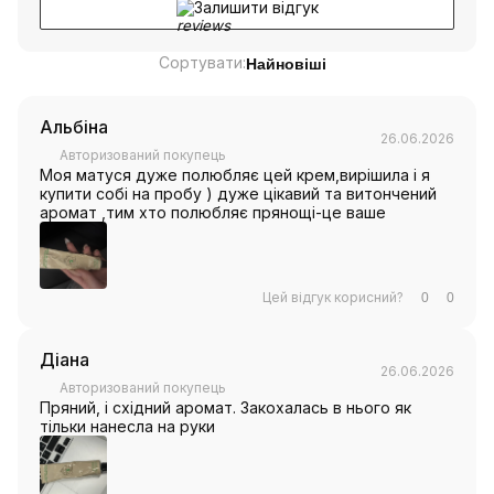
Залишити відгук
Сортувати:
Найновіші
Альбіна
26.06.2026
Авторизований покупець
Моя матуся дуже полюбляє цей крем,вирішила і я
купити собі на пробу ) дуже цікавий та витончений
аромат ,тим хто полюбляє прянощі-це ваше
Цей відгук корисний?
0
0
Діана
26.06.2026
Авторизований покупець
Пряний, і східний аромат. Закохалась в нього як
тільки нанесла на руки