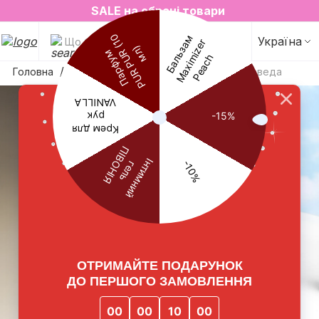
2=3 на улюблені аромати для простору✨
SALE на обрані товари
Україна
Що будемо шукати?
Головна
Догляд за тілом
Крем для рук Аюрведа