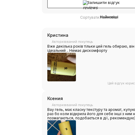
Залишити відгук
Сортувати:
Найновіші
Кристина
Авторизований покупець
Вже декілька років тільки цей гель обираю, він
ідеальний .. Немає дискомфорту
Цей відгук кори
Ксения
Авторизований покупець
Вау гель, має класну текстуру та аромат, купу
раз бо коли відкрила його для себе інші з ним 
позмагаються, подобається в дії, рекомендую)