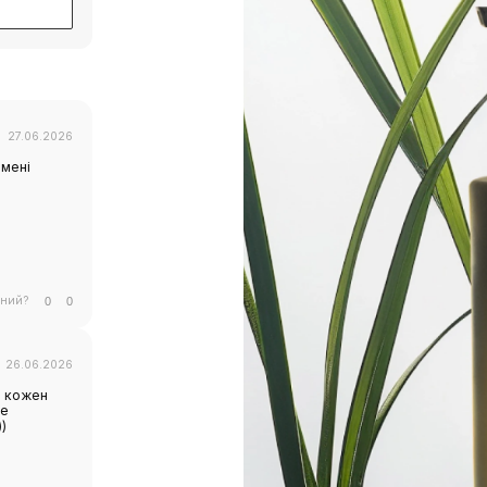
27.06.2026
 мені
сний?
0
0
26.06.2026
ю кожен
не
)