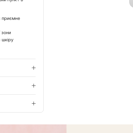
є приємне
 зони
 шкіру