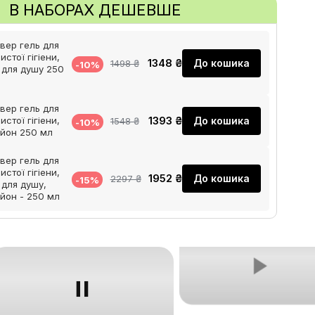
В НАБОРАХ ДЕШЕВШЕ
вер гель для
истої гігіени,
1348 ₴
До кошика
1498 ₴
-10%
 для душу 250
вер гель для
1393 ₴
До кошика
истої гігіени,
1548 ₴
-10%
йон 250 мл
вер гель для
истої гігіени,
1952 ₴
До кошика
2297 ₴
-15%
 для душу,
йон - 250 мл