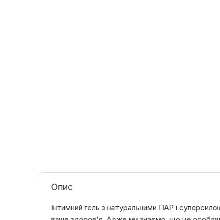
Опис
Інтимний гель з натуральними ПАР і суперсило
ваше здоров'я. Адже ми знаємо, що це особлив