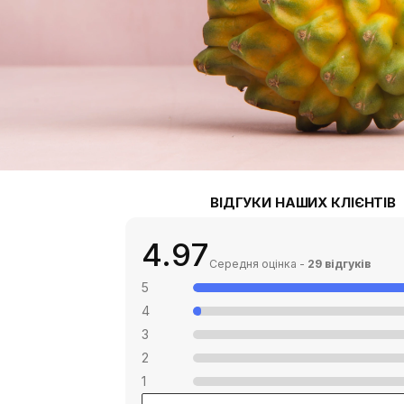
ВІДГУКИ НАШИХ КЛІЄНТІВ
4.97
Середня оцінка -
29 відгуків
5
4
3
2
1