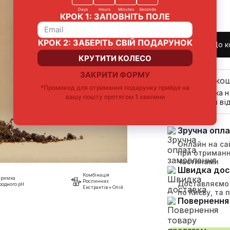
749
₴
До к
До безко
Доставка н
компанії від
Зручна опл
Онлайн на сай
при отриманн
частинами
Швидка дос
Комбінація
тримка
Рослинних
Доставляємо 
родного pH
Екстрактів + Олій
по Києву, та 
Повернення 