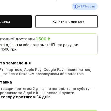
+
37
S-coins
ошика
Купити в один клік
штовної доставки
1 500 ₴
а відділення або поштомат НП - за рахунок
 1500 грн.
ата замовлення
ті (карткою, Apple Pay, Google Pay), післяплатою,
і, за безготівковим розрахунком або оплатою
тавка
товари протягом 2 днів — з понеділка по суботу —
приблизно за 3 дні в інші населені пункти.
товару протягом 14 днів