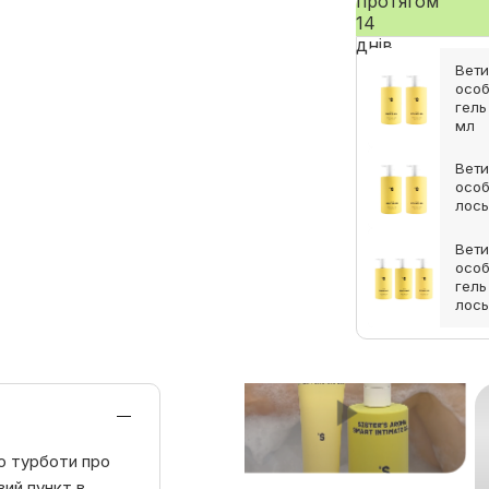
Вети
особ
гель
мл
Вети
особ
лось
Вети
особ
гель
лось
ю турботи про
ий пункт в