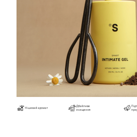
Дбайливе
Під
Нішевий аромат
очищення
при