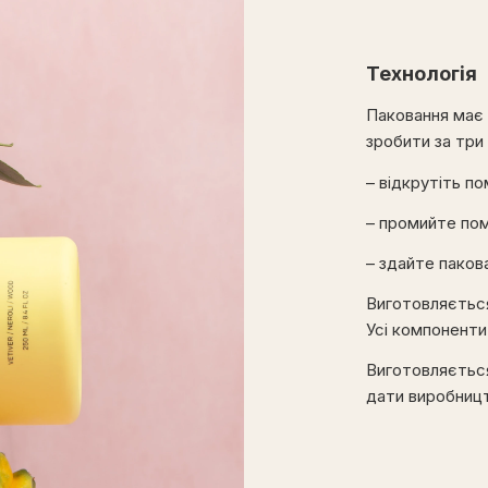
Технологія
Паковання має 
зробити за три
– відкрутіть по
– промийте пом
– здайте паков
Виготовляється
Усі компонент
Виготовляється 
дати виробництв