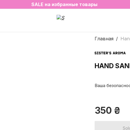
2=3 на любимые ароматы для дома✨
SALE на избранные товары
Главная
Hand
HAND SANI
Ваша безопаснос
350
₴
Sol