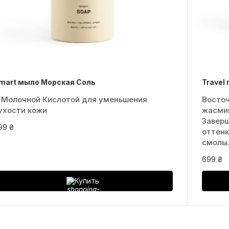
mart мыло Морская Соль
Travel
 Молочной Кислотой для уменьшения
Восточ
ухости кожи
жасмин
Завер
99 ₴
оттенк
смолы
699 ₴
Купить