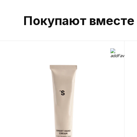
Покупают вместе 
Позвоните 
или напиши
Telegram