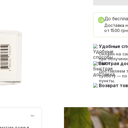
До беспл
Доставка н
от 1500 грн
Удобные сп
Онлайн на сай
при получени
Быстрая до
Доставляем т
субботу — по
пункты.
Возврат тов
оматом даже в