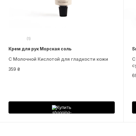
(1)
Крем для рук Морская соль
S
С Молочной Кислотой для гладкости кожи
С
с
359 ₴
6
Купить