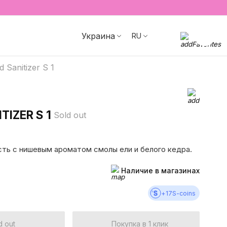
Украина
RU
 Sanitizer S 1
TIZER S 1
Sold out
ть с нишевым ароматом смолы ели и белого кедра.
Наличие в магазинах
+
17
S-coins
d out
Покупка в 1 клик