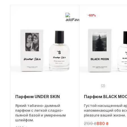
-60%
(2)
Парфюм UNDER SKIN
Парфюм BLACK MO
Яркий табачно-дымный
Густой насыщенный а
парфюм с легкой сладко-
напоминающий обо всех
пьяной базой и умеренным
pleasure вашей жизни.
шлейфом.
2199 ₴
880 ₴