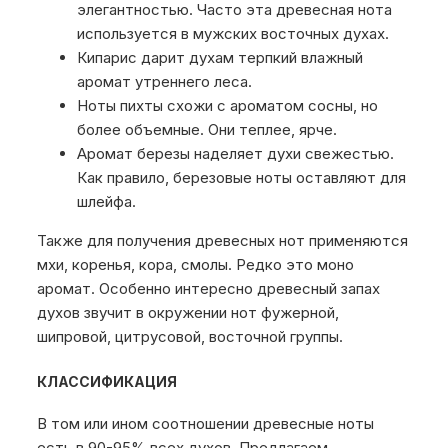
элегантностью. Часто эта древесная нота
используется в мужских восточных духах.
Кипарис дарит духам терпкий влажный
аромат утреннего леса.
Ноты пихты схожи с ароматом сосны, но
более объемные. Они теплее, ярче.
Аромат березы наделяет духи свежестью.
Как правило, березовые ноты оставляют для
шлейфа.
Также для получения древесных нот применяются
мхи, коренья, кора, смолы. Редко это моно
аромат. Особенно интересно древесный запах
духов звучит в окружении нот фужерной,
шипровой, цитрусовой, восточной группы.
КЛАССИФИКАЦИЯ
В том или ином соотношении древесные ноты
есть в 90-95% всех духов. Предлагаем