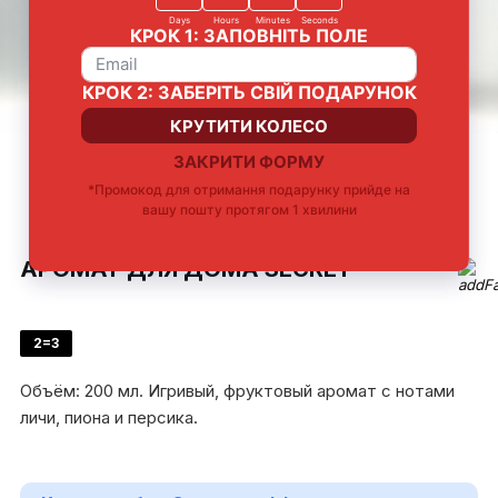
Французская
До 4 недель
Универсально для
Стильное
парфюмерная
звучания аромата
любой комнаты
дополнение
композиция
интерьера
АРОМАТ ДЛЯ ДОМА SECRET
2=3
Объём: 200 мл. Игривый, фруктовый аромат с нотами
личи, пиона и персика.