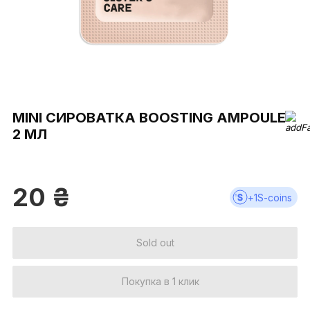
MINI СИРОВАТКА BOOSTING AMPOULE
2 МЛ
20
₴
+
1
S-coins
Sold out
Покупка в 1 клик