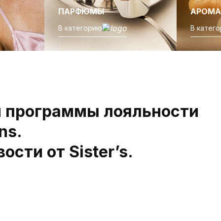
ПАРФЮМЫ
АРОМА
В категорию
В катег
м программы лояльности
ns.
ости от Sister’s.