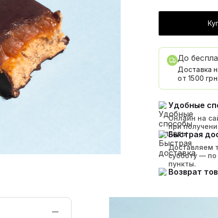
Ку
До беспл
Доставка н
от 1500 грн
Удобные сп
Онлайн на сай
при получени
Быстрая до
Доставляем т
субботу — по
пункты.
Возврат тов