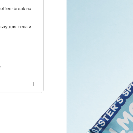
offee-break на
ьзу для тела и
е