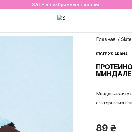
2=3 на любимые ароматы для дома✨
SALE на избранные товары
Главная
Siste
ПРОТЕИНО
МИНДАЛ
Миндально-карам
альтернативы с
89
₴