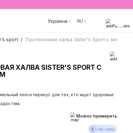
Украина
RU
r’s sport
Протеиновая халва Sister's Sport с миндале
ВАЯ ХАЛВА SISTER'S SPORT С
ЕМ
ельный хелси перекус для тех, кто ищет здоровые
ладостям.
Можно примерить
+
4
S-coins