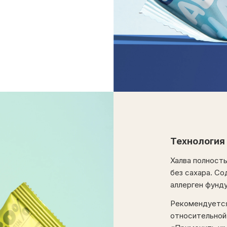
Технология
Халва полность
без сахара. С
аллерген фунду
Рекомендуется
относительной