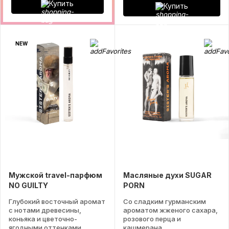
Купить
Купить
NEW
Мужской travel-парфюм
Масляные духи SUGAR
NO GUILTY
PORN
Глубокий восточный аромат
Со сладким гурманским
с нотами древесины,
ароматом жженого сахара,
коньяка и цветочно-
розового перца и
ягодными оттенками.
кашмерана