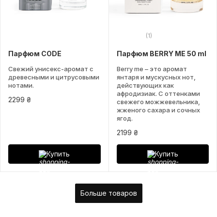
(1)
Парфюм CODE
Парфюм BERRY ME 50 ml
Свежий унисекс-аромат с
Berry me – это аромат
древесными и цитрусовыми
янтаря и мускусных нот,
нотами.
действующих как
афродизиак. С оттенками
2299 ₴
свежего можжевельника,
жженого сахара и сочных
ягод.
2199 ₴
Купить
Купить
Больше товаров