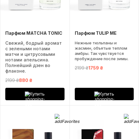
Парфюм MATCHA TONIC
Парфюм TULIP ME
Свежий, бодрый аромат
Нежные тюльпаны и
жасмин, объятые теплом
с зелеными нотами
амбры. Так чувствуется
матчи и цитрусовыми
пробуждение после зимы.
нотами апельсина.
Полнейший дзен во
2199 ₴
1759 ₴
флаконе.
2199 ₴
880 ₴
Купить
Купить