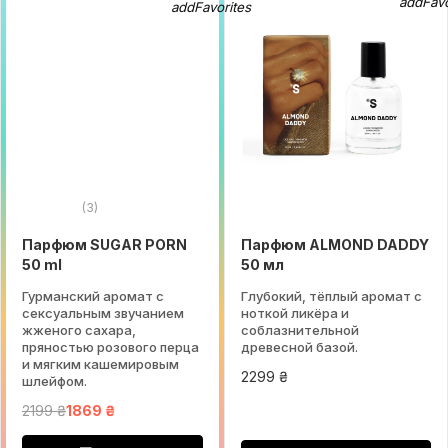
(3)
Парфюм SUGAR PORN
Парфюм ALMOND DADDY
50 ml
50 мл
Гурманский аромат с
Глубокий, тёплый аромат с
сексуальным звучанием
ноткой ликёра и
жженого сахара,
соблазнительной
пряностью розового перца
древесной базой.
и мягким кашемировым
2299 ₴
шлейфом.
2199 ₴
1869 ₴