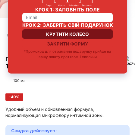
Нишевый аромат
Бережное
Поддержание
Комбинация
очищение
природного pH
Растительных
Экстрактов +
Масел
ГЕЛЬ ДЛЯ ЛИЧНОЙ ГИГИЕНЫ ПИОН
TRAVEL РАЗМЕР
100 мл
-40%
Удобный объем и обновленная формула,
нормализующая микрофлору интимной зоны.
Скидка действует: