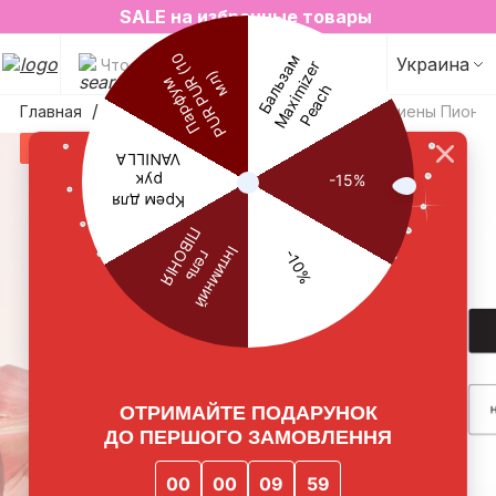
2=3 на любимые ароматы для дома✨
SALE на избранные товары
Украина
Что будем искать?
Главная
Уход за телом
Гель для личной гигиены Пион t
SALE