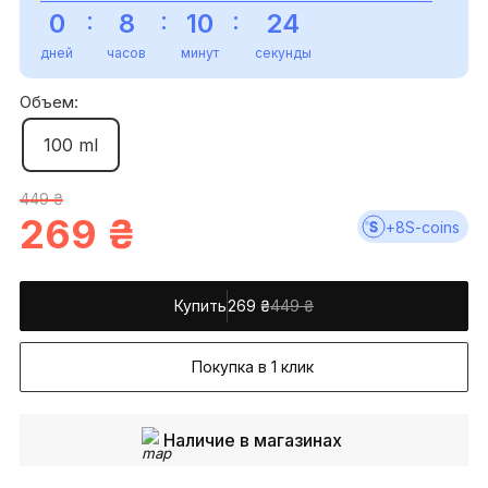
:
:
:
0
8
10
23
дней
часов
минут
секунды
Объем:
100 ml
449 ₴
269
₴
+
8
S-coins
Купить
269
₴
449 ₴
Покупка в 1 клик
Наличие в магазинах