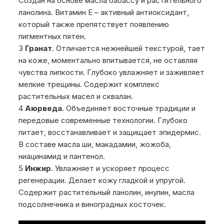
Создан на основе масла бабассу и растительного
ланолина. Витамин E – активный антиоксидант,
который также препятствует появлению
пигментных пятен.
Гранат
. Отличается нежнейшей текстурой, тает
на коже, моментально впитывается, не оставляя
чувства липкости. Глубоко увлажняет и заживляет
мелкие трещины. Содержит комплекс
растительных масел и сквалан.
Аюрведа
. Объединяет восточные традиции и
передовые современные технологии. Глубоко
питает, восстанавливает и защищает эпидермис.
В составе масла ши, макадамии, жожоба,
ниацинамид и пантенол.
Инжир
. Увлажняет и ускоряет процесс
регенерации. Делает кожу гладкой и упругой.
Содержит растительный ланолин, инулин, масла
подсолнечника и виноградных косточек.