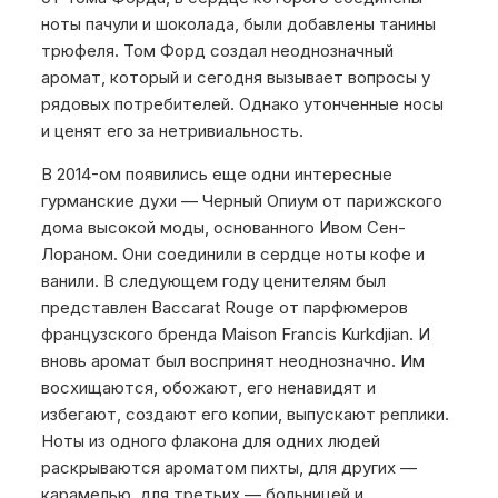
ноты пачули и шоколада, были добавлены танины
трюфеля. Том Форд создал неоднозначный
аромат, который и сегодня вызывает вопросы у
рядовых потребителей. Однако утонченные носы
и ценят его за нетривиальность.
В 2014-ом появились еще одни интересные
гурманские духи — Черный Опиум от парижского
дома высокой моды, основанного Ивом Сен-
Лораном. Они соединили в сердце ноты кофе и
ванили. В следующем году ценителям был
представлен Baccarat Rouge от парфюмеров
французского бренда Maison Francis Kurkdjian. И
вновь аромат был воспринят неоднозначно. Им
восхищаются, обожают, его ненавидят и
избегают, создают его копии, выпускают реплики.
Ноты из одного флакона для одних людей
раскрываются ароматом пихты, для других —
карамелью, для третьих — больницей и