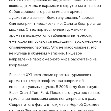
шоколада, меда и карамели в окружении оттенков
бобов древесного растения диптерикса
душистого и ванили. Воистину сложный аромат
был воспринят неоднозначно. Однако быстро стал
модным. С тех пор восточные гурманские
ароматы пользуются стабильным интересом,
ежегодно выпускаются ведущими парфюмерами в
ограниченных партиях. Это не масс-маркет, его
не купишь в обычном магазине. Нишевое
направление парфюмерного мира рассчитано на
избранных.
В начале XXI века кроме простых гурманских
ароматов в мире парфюма заговорили об
интеллектуальных духах. В 2006 году был выпущен
Black Orchid Tom Ford. После него духи восточные
гурманские повысили свою популярность в разы.
Секрет этого факта в том, что в Черной Орхидее
от Тома Форда, в сердце которого соединены