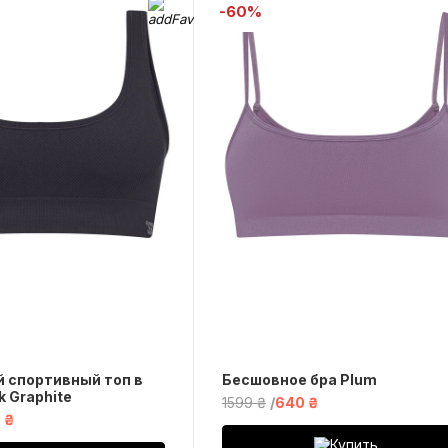
-60%
 спортивный топ в
Беcшовное бра Plum
k Graphite
1599 ₴
640 ₴
 ₴
Купить