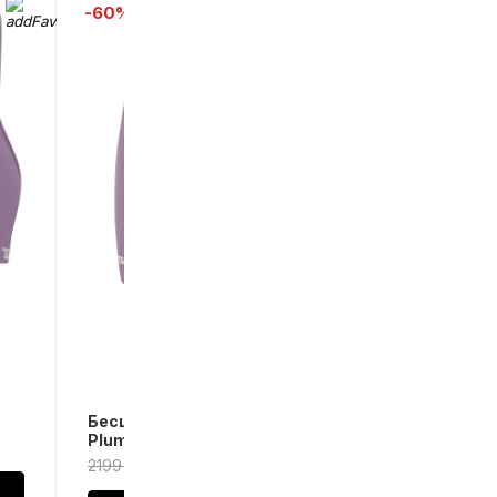
-60%
Беcшовные шорты в рубчик
Plum
2199 ₴
880 ₴