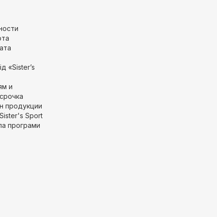
ности
рта
ата
д «Sister’s
ям и
срочка
н продукции
Sister's Sport
ла програми