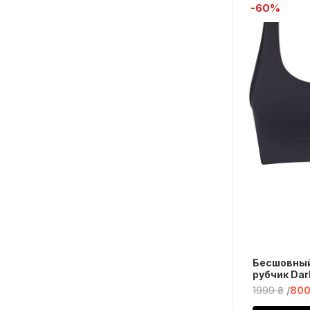
-60%
Бесшовный
рубчик Dar
1999 ₴
800