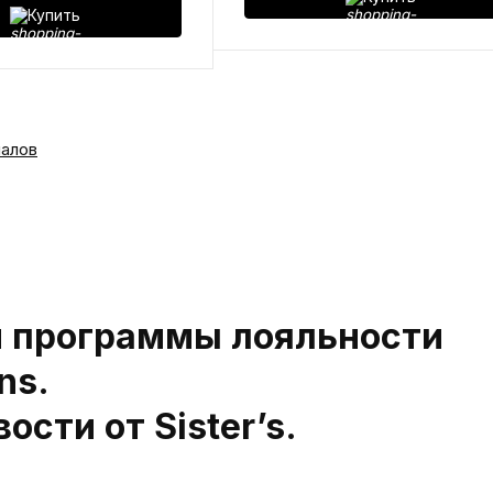
Купить
алов
м программы лояльности
ns.
ости от Sister’s.