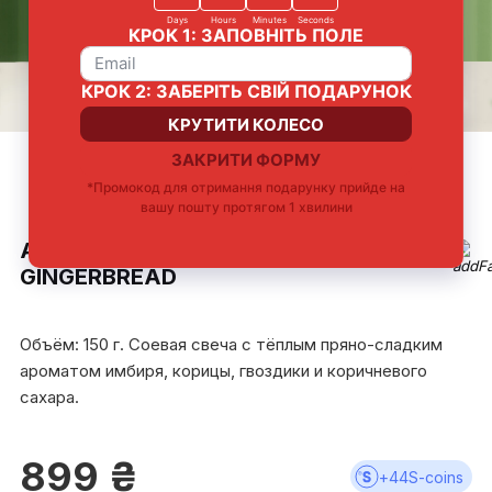
Яркий нишевый
На основе соевого
Не выделяет
До 30 часов
аромат
воска
вредных веществ
горения
АРОМАТИЧЕСКАЯ СВЕЧКА
GINGERBREAD
Объём: 150 г. Соевая свеча с тёплым пряно-сладким
ароматом имбиря, корицы, гвоздики и коричневого
сахара.
899
₴
+
44
S-coins