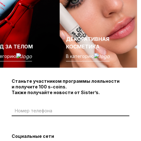
ДЕКОРАТИВНАЯ
Д ЗА ТЕЛОМ
КОСМЕТИКА
тегорию
В категорию
Станьте участником программы лояльности
и получите 100 s-coins.
Также получайте новости от Sister’s.
Социальные сети